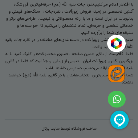
با افتخار اعلام می‌کنیم:نقره جات بقیه الله (عج) حرفه‌ای‌ترین فروشگاه
آنلاین تخصصی در زمینه فروش زیورآلات ، نقره‌جات ، سنگ‌های قیمتی و
بدلیجات در ایران است و ما با ارائه محصولاتی با کیفیت، طراحی‌های برتر و
خدماتی شخصی و حرفه‌ای، تمام تلاشمان را می‌کنیم تا خواسته‌ها و
سلیقه‌های شما را برآورده کنیم.
متنوع‌ترین کالکشن زیورآلات در دسته‌بندی‌های مختلف را در نقره جات بقیه
الله(عج) خواهید یافت.
فقط کافیست از بالای همین صفحه ، «منوی محصولات» را کلیک کنید تا به
بزرگترین گالری زیورآلات ایران ، دنیایی از زیبایی و جذابیت که فقط در گالری
بقیه الله (عج) ارائه می‌دهیم، دسترسی داشته باشید.
شما بهترین و اصیل‌ترین انتخاب‌هایتان را در گالری بقیه الله (عج) خواهید
داشت.
ساخت فروشگاه توسط
سایت پرتال