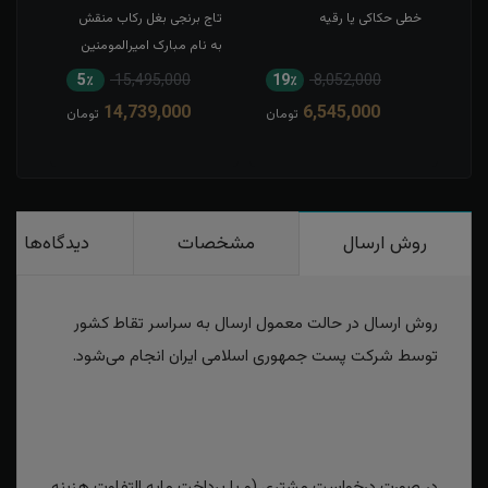
خطی حکاکی یا رقیه
تاج برنجی بغل رکاب منقش
حکاک
به نام مبارک امیرالمومنین
5٪
15,495,000
19٪
8,052,000
1
14,739,000
6,545,000
مان
تومان
تومان
روش ارسال
مشخصات
دیدگاه‌ها
روش ارسال در حالت معمول ارسال به سراسر تقاط کشور
توسط شرکت پست جمهوری اسلامی ایران انجام می‌شود.
در صورت درخواست مشتری (و با پرداخت مابه التفاوت هزینه