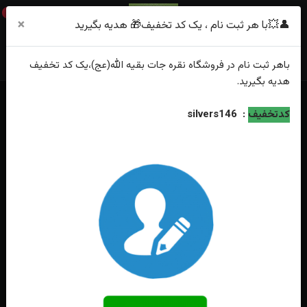
0
×
👤💥با هر ثبت نام ، یک کد تخفیف🎁 هدیه بگیرید
باهر
ثبت نام
در فروشگاه
نقره جات بقیه الله(عج)
،یک کد تخفیف
هدیه
بگیرید.
خانه
فهرست محصولات
کدتخفیف
:
silvers146
انگشتر نقره عقیق یمنی اصل رکاب فیلی دست ساز آینه کاری شده