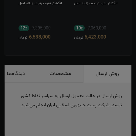
اصل
انگشتر نقره درنجف زنانه اصل
انگشتر نقره درنجف زنانه اصل
انگش
روکش
12٪
7,395,000
10٪
7,063,000
1
6,538,000
6,423,000
مان
تومان
تومان
روش ارسال
مشخصات
دیدگاه‌ها
روش ارسال در حالت معمول ارسال به سراسر تقاط کشور
توسط شرکت پست جمهوری اسلامی ایران انجام می‌شود.