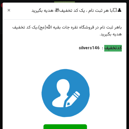
0
×
👤💥با هر ثبت نام ، یک کد تخفیف🎁 هدیه بگیرید
باهر
ثبت نام
در فروشگاه
نقره جات بقیه الله(عج)
،یک کد تخفیف
هدیه
بگیرید.
خانه
فهرست محصولات
کدتخفیف
:
silvers146
انگشتر نقره در نجف اصل چهار گوش حکاکی لبیک یا حسین رکاب فیلی طرح
پولکی