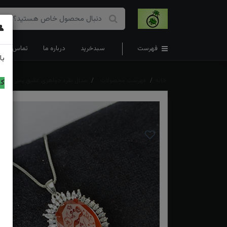
👤
فهرست
سبدخرید
درباره ما
تماس با ما
با
خانه
فهرست محصولات
مدال نقره جواهری عقیق یمنی اصل ا
کد