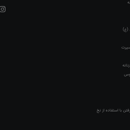
ه
 (ع)
سپرت
نانه
روس
تن با استفاده از نخ