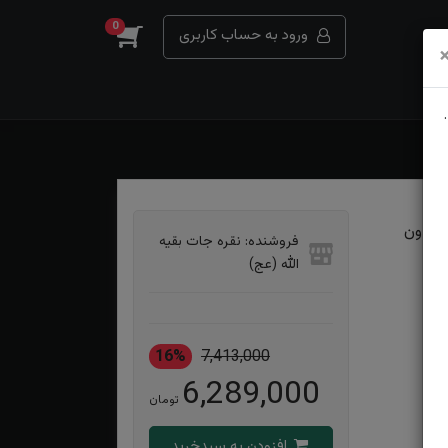
0
ورود به حساب کاربری
ه بدون
فروشنده: نقره جات بقیه
الله (عج)
16%
7,413,000
6,289,000
تومان
افزودن به سبدخرید