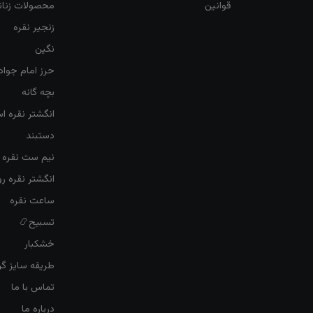
قوانین
محصولات زنان
زنجیر نقره
نگین
حرز امام جواد
بچه گانه
انگشتر نقره ا
دستبند
نیم ست نقره ز
انگشتر نقره 
ساعت نقره
تسبیح📿
خشکبار
طریقه سایز گرف
تماس با ما
درباره ما