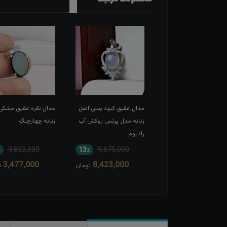
ل نقره درنجف خطی اصل
مدال عقیق کبود یمنی اصل
مدال نقره عقیق مشکی
ش شمسه منقش به یا
زنانه مدل پرنس روکش آب
زنانه چهارچنگ
رادیوم
٪
3,832,000
13٪
9,675,000
12٪
9,675,000
3,477,000
8,423,000
8,604,000
تومان
تومان
ت