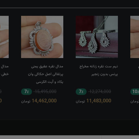
نیم ست نقره زنانه مخراج
مدال نقره عقیق یمنی
مدال ن
پرنس بدون زنجیر
پرتقالی اصل حکاکی وان
خطی حک
یکاد و آیت الکرسی
0
7٪
15,495,000
7٪
12,274,000
10
0
14,462,000
11,483,000
ومان
تومان
تومان