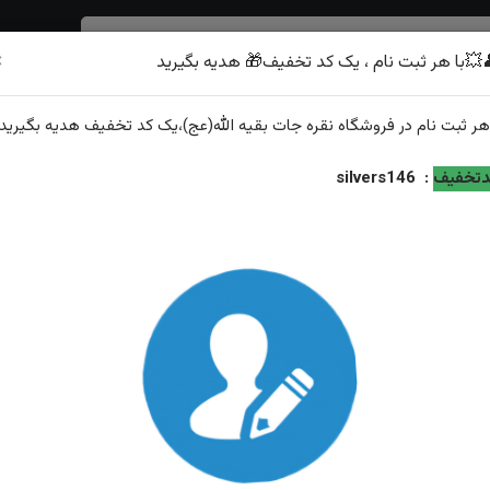
×
💥با هر ثبت نام ، یک کد تخفیف🎁 هدیه بگیرید
شرف الشمس
هر
ثبت نام
در فروشگاه
نقره جات بقیه الله(عج)
،یک کد تخفیف
هدیه
بگیرید.
لماس تراش حکاکی یا رقیه بدون زنجیر
تخفیف
:
silvers146
مدال نقره جواهری عقیق یمنی اصل الماس تراش حکاکی یا رقی
زنجیر
ویژگی‌های محصول
وزن: ۶.۴ گرم
عیار نقره: ۹۲۵
توضیحات: امکان تغییر حکاکی و سنگ ارسال و سایز رایگان