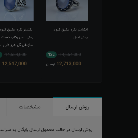
شتر نقره زنانه عقیق سبز
انگشتر نقره عقیق کبود
انگشتر نقره عقیق کبود
ی رکاب شمسه
یمنی اصل
یمنی اصل رکاب دست
سازبغل گل حرز دار و ت
امام حسین
موجود
٪
14,554,000
13٪
14,554,000
12,547,000
12,713,000
تومان
ت
روش ارسال
مشخصات
روش ارسال در حالت معمول ارسال رایگان به سراس