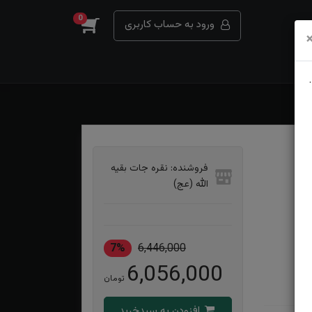
0
ورود به حساب کاربری
فروشنده: نقره جات بقیه
الله (عج)
7%
6,446,000
6,056,000
تومان
افزودن به سبدخرید