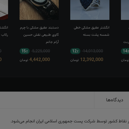
انگشتر عقیق مشکی خطی
دستبند عقیق مشکی با چرم
انگشتر
شمسه پشت بسته
گاوی طبیعی نقش حسین
رکاب 
ربت
آرام جانم
0
15٪
5,225,000
12٪
14,013,000
14
0
4,442,000
12,392,000
ومان
تومان
تومان
دیدگاه‌ها
ر نقاط کشور توسط شرکت پست جمهوری اسلامی ایران انجام می‌شود.