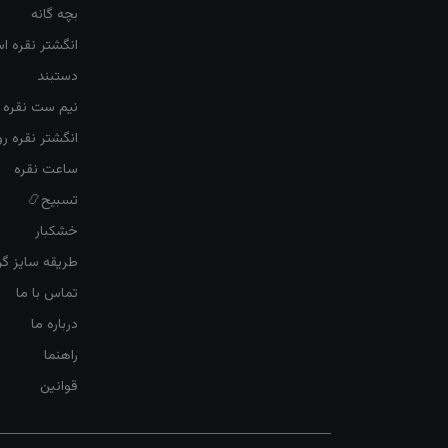
بچه گانه
انگشتر نقره ا
دستبند
نیم ست نقره ز
انگشتر نقره 
ساعت نقره
تسبیح📿
خشکبار
طریقه سایز گرف
تماس با ما
درباره ما
راهنما
قوانین