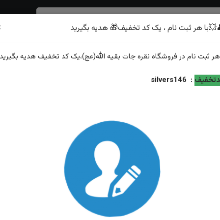
×
💥با هر ثبت نام ، یک کد تخفیف🎁 هدیه بگیرید
شرف الشمس
هر
ثبت نام
در فروشگاه
نقره جات بقیه الله(عج)
،یک کد تخفیف
هدیه
بگیرید.
اباعبدالله
تخفیف
:
silvers146
انگشترنقره عقیق قرمز خطی حکاکی یا اباعبدالله
ویژگی‌های محصول
وزن: ۸.۹گرم
عیار نقره: ۹۲۵
توضیحات: ارسال و سایز رایگان همراه با هدیه زعفران قائنات از...