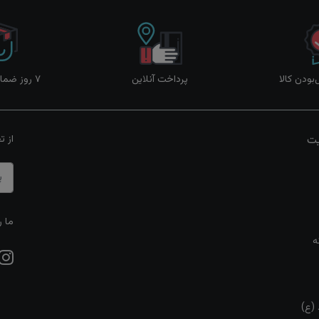
ودن کالا
پرداخت آنلاین
۷ روز ضمانت بازگشت
یت
از ت
ما ر
ه
 (ع)