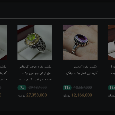
انگشتر نقره الکساندریت 3
انگشتر نقره آماتیس
انگشتر نقره زبرجد آفریقایی
انگشتر
یف
آفریقایی اصل رکاب چنگی
اصل تراش جواهری رکاب
آفریق
دست ساز آیینه کاری شده
ماشی
اثر استاد البیک
0
7٪
29,137,000
11٪
13,567,000
12
0
27,353,000
12,166,000
ومان
تومان
تومان