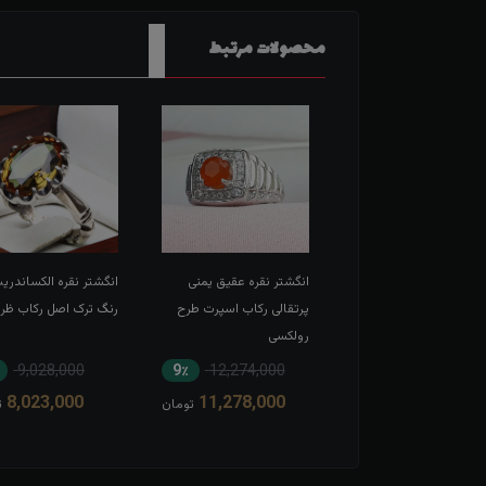
محصولات مرتبط
شترنقره عقیق مشکی
انگشتر نقره عقیق یمنی
 اسپرت
پرتقالی رکاب اسپرت طرح
رنگ ترک اصل رکاب ظر
رولکسی
٪
9,028,000
9٪
12,274,000
11٪
12,914,000
8,023,000
11,278,000
11,586,000
تومان
تومان
ت