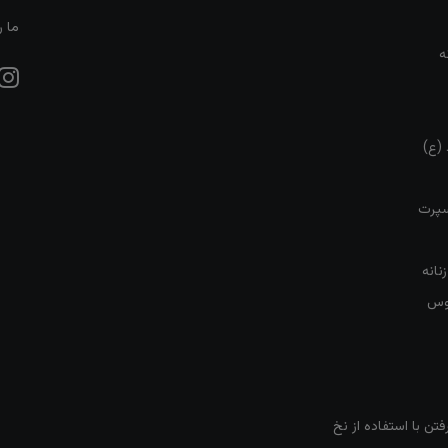
ما ر
ه
 (ع)
سپرت
نانه
روس
تن با استفاده از نخ