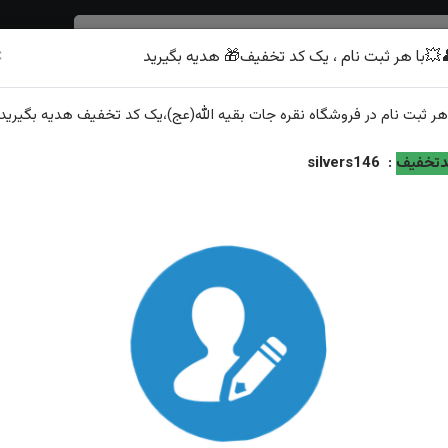
×
💥با هر ثبت نام ، یک کد تخفیف🎁 هدیه بگیرید
شرف الشمس
هر
ثبت نام
در فروشگاه
نقره جات بقیه الله(عج)
،یک کد تخفیف
هدیه
بگیرید.
ش رکاب اسپرت ترک
تخفیف
:
silvers146
انگشتر نقره چشم ببر اصل چهار گوش رکاب اسپرت ترک
ویژگی‌های محصول
وزن: ۹.۴ گرم
عیار نقره: ۹۲۵
توضیحات: ارسال و سایز رایگان همراه با هدیه زعفران قائنات از...