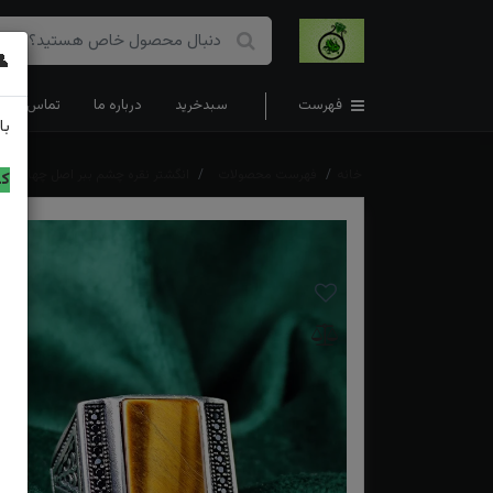
👤
فهرست
سبدخرید
درباره ما
تماس با ما
با
خانه
فهرست محصولات
انگشتر نقره چشم ببر اصل چهار گو
کد