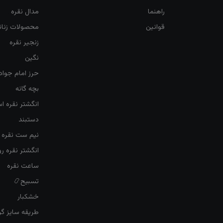
راهنما
مدال نقره
قوانین
محصولات زنان
زنجیر نقره
نگین
حرز امام جواد
بچه گانه
انگشتر نقره ا
دستبند
نیم ست نقره ز
انگشتر نقره 
ساعت نقره
تسبیح📿
خشکبار
طریقه سایز گرف