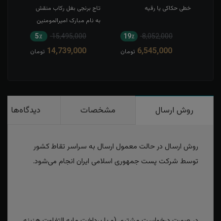
خطی حکاکی یا رقیه
تاج برنجی بغل رکاب منقش
حکاک
به نام مبارک امیرالمومنین
5٪
15,495,000
19٪
8,052,000
1
14,739,000
6,545,000
مان
تومان
تومان
روش ارسال
مشخصات
دیدگاه‌ها
روش ارسال در حالت معمول ارسال به سراسر تقاط کشور
توسط شرکت پست جمهوری اسلامی ایران انجام می‌شود.
در صورت درخواست مشتری (و با پرداخت مابه التفاوت هزینه