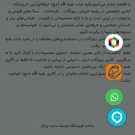
با افتخار اعلام می‌کنیم:نقره جات بقیه الله (عج) حرفه‌ای‌ترین فروشگاه
آنلاین تخصصی در زمینه فروش زیورآلات ، نقره‌جات ، سنگ‌های قیمتی و
بدلیجات در ایران است و ما با ارائه محصولاتی با کیفیت، طراحی‌های برتر و
خدماتی شخصی و حرفه‌ای، تمام تلاشمان را می‌کنیم تا خواسته‌ها و
سلیقه‌های شما را برآورده کنیم.
متنوع‌ترین کالکشن زیورآلات در دسته‌بندی‌های مختلف را در نقره جات بقیه
الله(عج) خواهید یافت.
فقط کافیست از بالای همین صفحه ، «منوی محصولات» را کلیک کنید تا به
بزرگترین گالری زیورآلات ایران ، دنیایی از زیبایی و جذابیت که فقط در گالری
بقیه الله (عج) ارائه می‌دهیم، دسترسی داشته باشید.
شما بهترین و اصیل‌ترین انتخاب‌هایتان را در گالری بقیه الله (عج) خواهید
داشت.
ساخت فروشگاه توسط
سایت پرتال