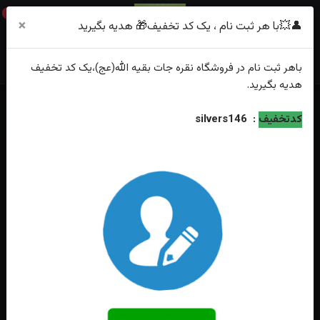
0
×
👤💥با هر ثبت نام ، یک کد تخفیف🎁 هدیه بگیرید
باهر
ثبت نام
در فروشگاه
نقره جات بقیه الله(عج)
،یک کد تخفیف
هدیه
بگیرید.
خانه
فهرست محصولات
کدتخفیف
:
silvers146
انگشتر نقره عقیق آبی حکاکی یا علی مولا (ع) رکاب صفوی چنگی