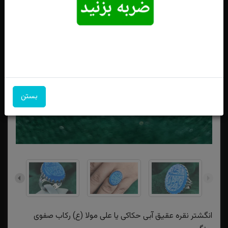
بستن
انگشتر نقره عقیق آبی حکاکی یا علی مولا (ع) رکاب صفوی