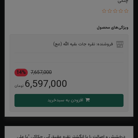
چنگی
ویژگی‌های محصول
فروشنده: نقره جات بقیه الله (عج)
14%
7,657,000
6,597,000
تومان
افزودن به سبدخرید
درخشش و اصالت را با انگشتر نقره عقیق آبی حکاکی "یا علی