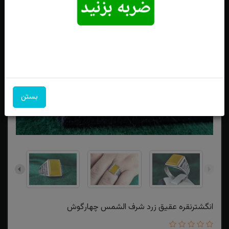
بستن
انگشترنقره عقیق زرد شرف الشمس چهارگوش