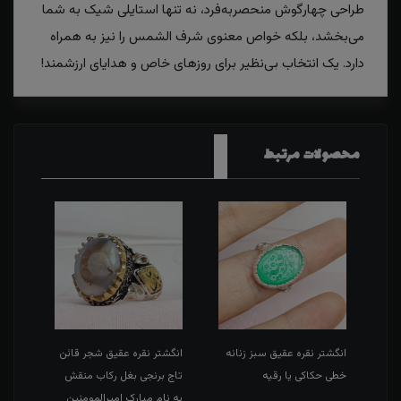
طراحی چهارگوش منحصربه‌فرد، نه تنها استایلی شیک به شما
می‌بخشد، بلکه خواص معنوی شرف الشمس را نیز به همراه
دارد. یک انتخاب بی‌نظیر برای روزهای خاص و هدایای ارزشمند!
محصولات مرتبط
طی
انگشتر نقره عقیق سبز زنانه
انگشتر نقره عقیق شجر قائن
انگش
خطی حکاکی یا رقیه
تاج برنجی بغل رکاب منقش
حکاک
به نام مبارک امیرالمومنین