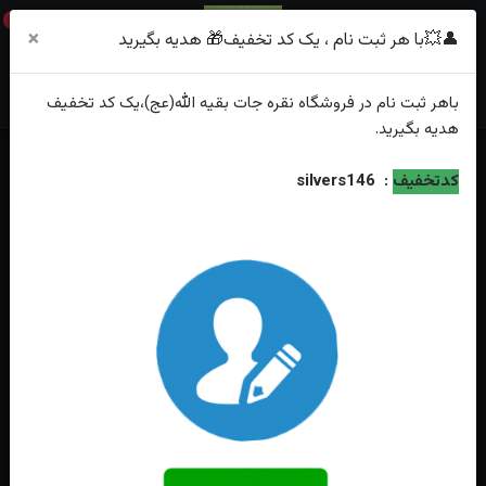
0
×
👤💥با هر ثبت نام ، یک کد تخفیف🎁 هدیه بگیرید
باهر
ثبت نام
در فروشگاه
نقره جات بقیه الله(عج)
،یک کد تخفیف
هدیه
بگیرید.
خانه
فهرست محصولات
انگشترنقره عقیق زرد شرف الشمس چهارگوش
کدتخفیف
:
silvers146