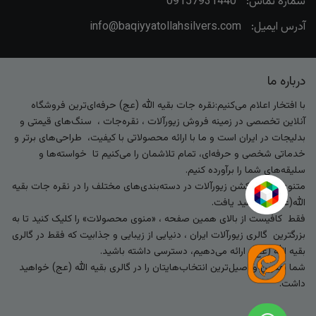
شماره تماس:
09157931440
آدرس ایمیل:
info@baqiyyatollahsilvers.com
درباره ما
با افتخار اعلام می‌کنیم:نقره جات بقیه الله (عج) حرفه‌ای‌ترین فروشگاه
آنلاین تخصصی در زمینه فروش زیورآلات ، نقره‌جات ، سنگ‌های قیمتی و
بدلیجات در ایران است و ما با ارائه محصولاتی با کیفیت، طراحی‌های برتر و
خدماتی شخصی و حرفه‌ای، تمام تلاشمان را می‌کنیم تا خواسته‌ها و
سلیقه‌های شما را برآورده کنیم.
متنوع‌ترین کالکشن زیورآلات در دسته‌بندی‌های مختلف را در نقره جات بقیه
الله(عج) خواهید یافت.
فقط کافیست از بالای همین صفحه ، «منوی محصولات» را کلیک کنید تا به
بزرگترین گالری زیورآلات ایران ، دنیایی از زیبایی و جذابیت که فقط در گالری
بقیه الله (عج) ارائه می‌دهیم، دسترسی داشته باشید.
شما بهترین و اصیل‌ترین انتخاب‌هایتان را در گالری بقیه الله (عج) خواهید
داشت.