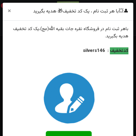
0
×
👤💥با هر ثبت نام ، یک کد تخفیف🎁 هدیه بگیرید
باهر
ثبت نام
در فروشگاه
نقره جات بقیه الله(عج)
،یک کد تخفیف
هدیه
بگیرید.
خانه
فهرست محصولات
نیم ست نقره سنتاتیک مشکی قلبی تراش
کدتخفیف
:
silvers146