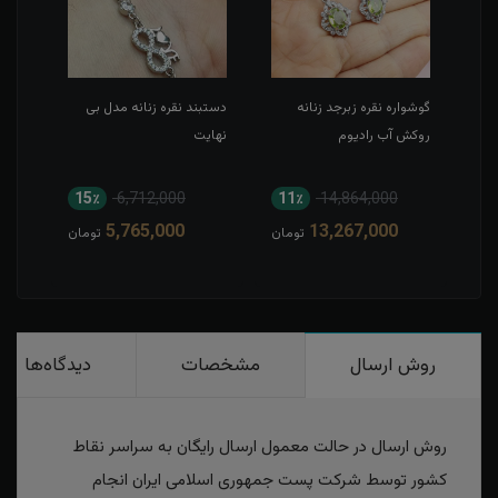
گوشواره نقره زبرجد زنانه
دستبند نقره زنانه مدل بی
نیم 
روکش آب رادیوم
نهایت
کارت
15٪
6,712,000
11٪
14,864,000
1
5,765,000
13,267,000
مان
تومان
تومان
روش ارسال
مشخصات
دیدگاه‌ها
روش ارسال در حالت معمول ارسال رایگان به سراسر نقاط
کشور توسط شرکت پست جمهوری اسلامی ایران انجام