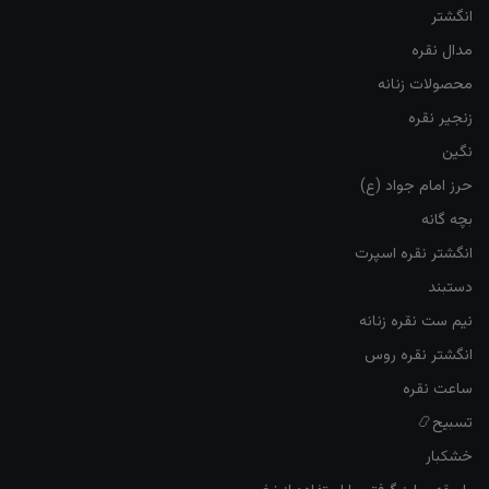
انگشتر
مدال نقره
محصولات زنانه
زنجیر نقره
نگین
حرز امام جواد (ع)
بچه گانه
انگشتر نقره اسپرت
دستبند
نیم ست نقره زنانه
انگشتر نقره روس
ساعت نقره
تسبیح📿
خشکبار