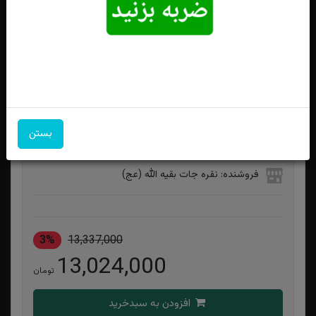
نیم ست نقره سنتاتیک مشکی قلبی تراش
بستن
ویژگی‌های محصول
فروشنده: نقره جات بقیه الله (عج)
3%
13,337,000
13,024,000
تومان
افزودن به سبدخرید