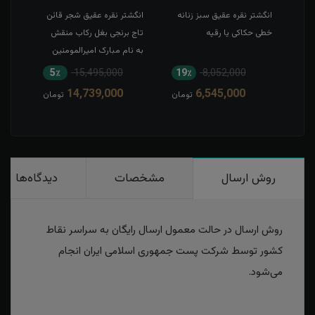
طی
انگشتر نقره عقیق سبز زنانه
انگشتر نقره عقیق شجر قائن
انگش
خطی حکاکی یا رقیه
تاج برنجی بغل رکاب منقش
حکاک
به نام مبارک امیرالمومنین
5٪
15,495,000
19٪
8,052,000
1
14,739,000
6,545,000
مان
تومان
تومان
روش ارسال
مشخصات
دیدگاه‌ها
روش ارسال در حالت معمول ارسال رایگان به سراسر نقاط
کشور توسط شرکت پست جمهوری اسلامی ایران انجام
می‌شود.