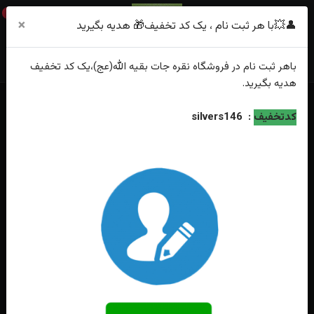
0
×
👤💥با هر ثبت نام ، یک کد تخفیف🎁 هدیه بگیرید
باهر
ثبت نام
در فروشگاه
نقره جات بقیه الله(عج)
،یک کد تخفیف
هدیه
بگیرید.
خانه
فهرست محصولات
کدتخفیف
:
silvers146
انگشترنقره عقیق یمنی اصل رکاب صفوی دست ساز حکاکی یا علی