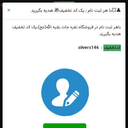
0
×
👤💥با هر ثبت نام ، یک کد تخفیف🎁 هدیه بگیرید
باهر
ثبت نام
در فروشگاه
نقره جات بقیه الله(عج)
،یک کد تخفیف
هدیه
بگیرید.
خانه
فهرست محصولات
کدتخفیف
:
silvers146
انگشترنقره عقیق مشکی اسپرت کار ترک مخراج کاری شده