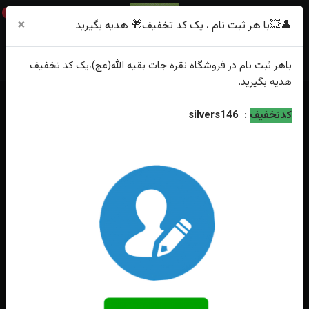
0
×
👤💥با هر ثبت نام ، یک کد تخفیف🎁 هدیه بگیرید
باهر
ثبت نام
در فروشگاه
نقره جات بقیه الله(عج)
،یک کد تخفیف
هدیه
بگیرید.
خانه
فهرست محصولات
نیم ست نقره فیروزه نیشابور اصل زنانه
کدتخفیف
:
silvers146