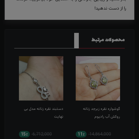
را از دست ندهید!
محصولات مرتبط
گوشواره نقره زبرجد زنانه
دستبند نقره زنانه مدل بی
نیم 
روکش آب رادیوم
نهایت
کارت
15٪
6,712,000
11٪
14,864,000
1