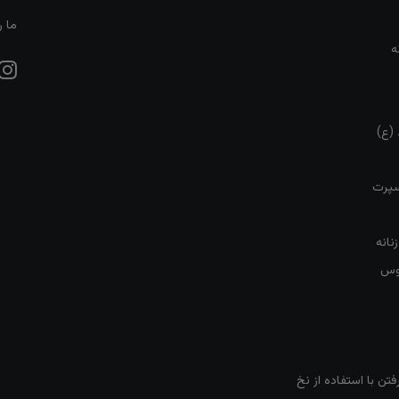
ما ر
ه
 (ع)
سپرت
نانه
روس
تن با استفاده از نخ