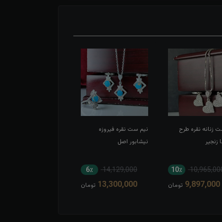
 زنانه نقره طرح
نیم ست نقره فیروزه
نیم ست نقره زنانه مخراج
 زنجیر
نیشابور اصل
پرنس بدون زنجیر
7٪
12,274,000
6٪
14,129,000
10٪
10,965,00
11,483,000
13,300,000
9,897,000
تومان
تومان
توم