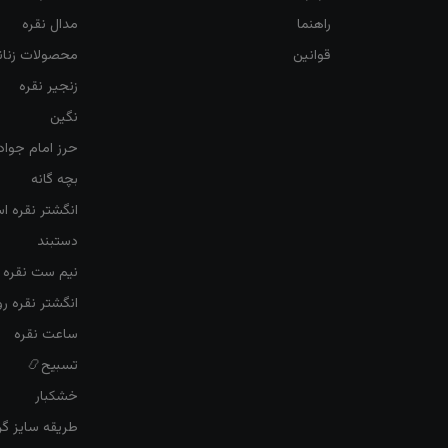
راهنما
مدال نقره
قوانین
محصولات زنان
زنجیر نقره
نگین
حرز امام جواد
بچه گانه
انگشتر نقره ا
دستبند
نیم ست نقره ز
انگشتر نقره 
ساعت نقره
تسبیح📿
خشکبار
طریقه سایز گرف