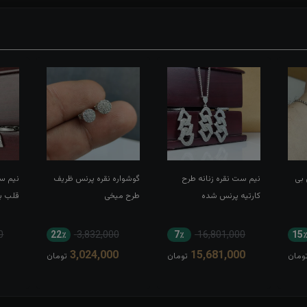
 بی
نیم ست نقره زنانه طرح
گوشواره نقره پرنس ظریف
نیم ست
کارتیه پرنس شده
طرح میخی
قلب با
0
22٪
3,832,000
7٪
16,801,000
15
3,024,000
15,681,000
ومان
تومان
تومان