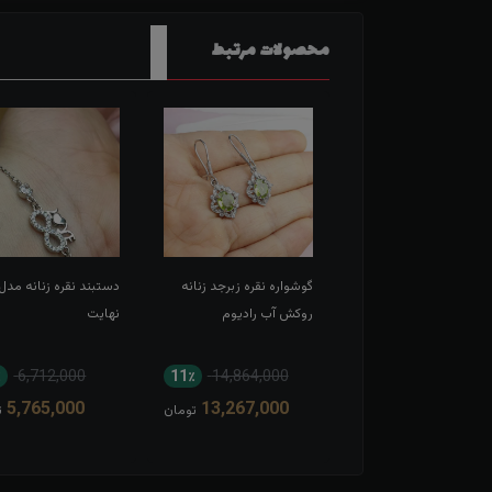
محصولات مرتبط
 ست جواهری نگین
گوشواره نقره زبرجد زنانه
دستبند نقره زنانه مدل
رو آبکاری رادیوم بدون
روکش آب رادیوم
نهایت
یر
٪
6,712,000
11٪
14,864,000
16٪
26,545,000
5,765,000
13,267,000
22,505,000
تومان
تومان
ت