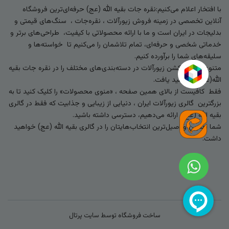
با افتخار اعلام می‌کنیم:نقره جات بقیه الله (عج) حرفه‌ای‌ترین فروشگاه
آنلاین تخصصی در زمینه فروش زیورآلات ، نقره‌جات ، سنگ‌های قیمتی و
بدلیجات در ایران است و ما با ارائه محصولاتی با کیفیت، طراحی‌های برتر و
خدماتی شخصی و حرفه‌ای، تمام تلاشمان را می‌کنیم تا خواسته‌ها و
سلیقه‌های شما را برآورده کنیم.
متنوع‌ترین کالکشن زیورآلات در دسته‌بندی‌های مختلف را در نقره جات بقیه
الله(عج) خواهید یافت.
فقط کافیست از بالای همین صفحه ، «منوی محصولات» را کلیک کنید تا به
بزرگترین گالری زیورآلات ایران ، دنیایی از زیبایی و جذابیت که فقط در گالری
بقیه الله (عج) ارائه می‌دهیم، دسترسی داشته باشید.
شما بهترین و اصیل‌ترین انتخاب‌هایتان را در گالری بقیه الله (عج) خواهید
داشت.
ساخت فروشگاه توسط
سایت پرتال