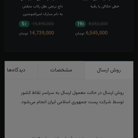
خطی حکاکی یا رقیه
تاج برنجی بغل رکاب منقش
حکاک
به نام مبارک امیرالمومنین
5٪
15,495,000
19٪
8,052,000
1
14,739,000
6,545,000
مان
تومان
تومان
روش ارسال
مشخصات
دیدگاه‌ها
روش ارسال در حالت معمول ارسال به سراسر تقاط کشور
توسط شرکت پست جمهوری اسلامی ایران انجام می‌شود.