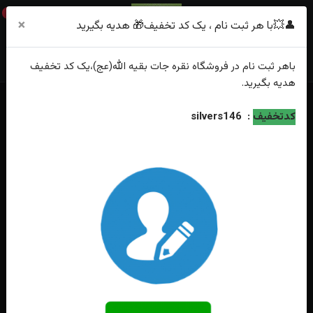
0
×
👤💥با هر ثبت نام ، یک کد تخفیف🎁 هدیه بگیرید
باهر
ثبت نام
در فروشگاه
نقره جات بقیه الله(عج)
،یک کد تخفیف
هدیه
بگیرید.
خانه
فهرست محصولات
کدتخفیف
:
silvers146
انگشتر نقره عقیق سبز حکاکی یا مهدی رکاب صفوی چنگی