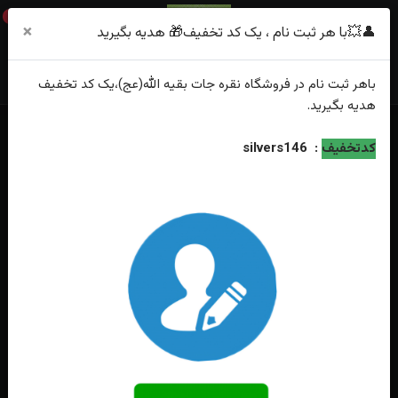
0
×
👤💥با هر ثبت نام ، یک کد تخفیف🎁 هدیه بگیرید
باهر
ثبت نام
در فروشگاه
نقره جات بقیه الله(عج)
،یک کد تخفیف
هدیه
بگیرید.
خانه
فهرست محصولات
کدتخفیف
:
silvers146
مدال نقره جواهری الکساندریت سه رنگ اصل چهار گوش