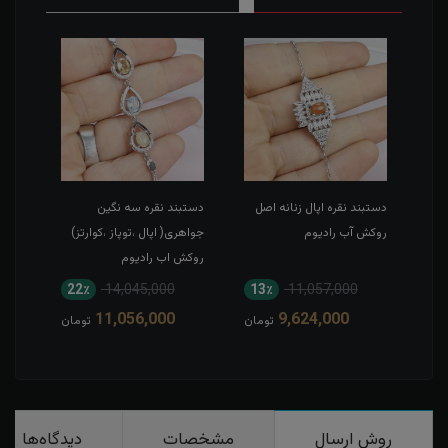
دستبند نقره اپال زنانه اصل
دستبند نقره سه نگین
دستبن
روکش آب رادیوم
جواهری( اپال ،توپاز ،کوارتز)
روکش
روکش اب رادیوم
22٪
14,045,000
13٪
11,057,000
9
11,056,000
9,624,000
مان
تومان
تومان
روش ارسال
مشخصات
دیدگاه‌ها