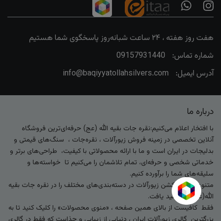
هفت روز هفته ، ۲۴ ساعت شبانه‌روز پاسخگوی شما هستیم
شماره تماس:
09157931440
آدرس ایمیل:
info@baqiyyatollahsilvers.com
درباره ما
با افتخار اعلام می‌کنیم:نقره جات بقیه الله (عج) حرفه‌ای‌ترین فروشگاه
آنلاین تخصصی در زمینه فروش زیورآلات ، نقره‌جات ، سنگ‌های قیمتی و
بدلیجات در ایران است و ما با ارائه محصولاتی با کیفیت، طراحی‌های برتر و
خدماتی شخصی و حرفه‌ای، تمام تلاشمان را می‌کنیم تا خواسته‌ها و
سلیقه‌های شما را برآورده کنیم.
متنوع‌ترین کالکشن زیورآلات در دسته‌بندی‌های مختلف را در نقره جات بقیه
الله(عج) خواهید یافت.
فقط کافیست از بالای همین صفحه ، «منوی محصولات» را کلیک کنید تا به
بزرگترین گالری زیورآلات ایران ، دنیایی از زیبایی و جذابیت که فقط در گالری