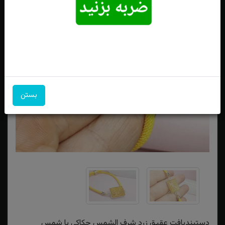
بستن
دستبندبافت عقیق زرد شرف الشمس حکاکی یا شمس