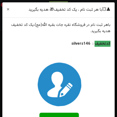
0
×
👤💥با هر ثبت نام ، یک کد تخفیف🎁 هدیه بگیرید
باهر
ثبت نام
در فروشگاه
نقره جات بقیه الله(عج)
،یک کد تخفیف
هدیه
بگیرید.
خانه
فهرست محصولات
کدتخفیف
:
silvers146
دستبندبافت عقیق زرد شرف الشمس حکاکی یا شمس الشموس قاب نقره دست
ساز