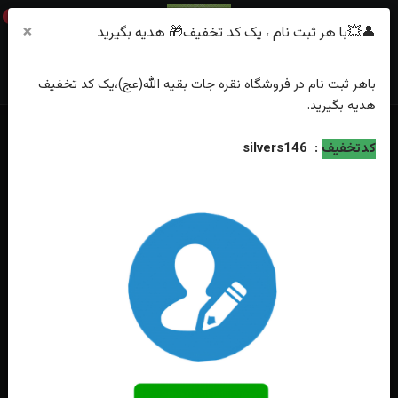
0
×
👤💥با هر ثبت نام ، یک کد تخفیف🎁 هدیه بگیرید
باهر
ثبت نام
در فروشگاه
نقره جات بقیه الله(عج)
،یک کد تخفیف
هدیه
بگیرید.
خانه
فهرست محصولات
کدتخفیف
:
silvers146
انگشترنقره عقیق کبود یمنی اصل رکاب صفوی دست ساز