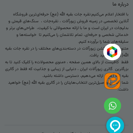
درباره ما
با افتخار اعلام می‌کنیم:نقره جات بقیه الله (عج) حرفه‌ای‌ترین فروشگاه
آنلاین تخصصی در زمینه فروش زیورآلات ، نقره‌جات ، سنگ‌های قیمتی و
بدلیجات در ایران است و ما با ارائه محصولاتی با کیفیت، طراحی‌های برتر و
خدماتی شخصی و حرفه‌ای، تمام تلاشمان را می‌کنیم تا خواسته‌ها و
سلیقه‌های شما را برآورده کنیم.
متنوع‌ترین کالکشن زیورآلات در دسته‌بندی‌های مختلف را در نقره جات بقیه
الله(عج) خواهید یافت.
فقط کافیست از بالای همین صفحه ، «منوی محصولات» را کلیک کنید تا به
بزرگترین گالری زیورآلات ایران ، دنیایی از زیبایی و جذابیت که فقط در گالری
بقیه الله (عج) ارائه می‌دهیم، دسترسی داشته باشید.
شما بهترین و اصیل‌ترین انتخاب‌هایتان را در گالری بقیه الله (عج) خواهید
داشت.