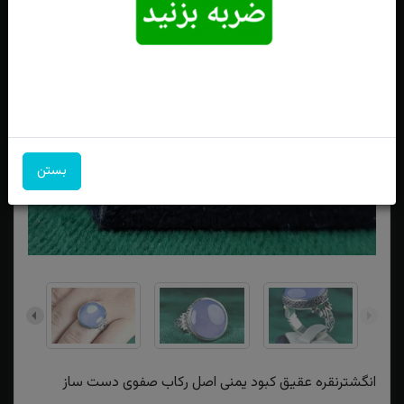
بستن
انگشترنقره عقیق کبود یمنی اصل رکاب صفوی دست ساز