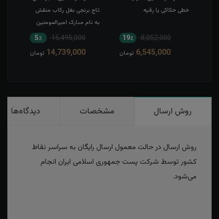
خطی حکاکی یا رقیه
تاج برنجی بغل رکاب منقش
حکاک
به نام مبارک امیرالمومنین
5٪
15,495,000
19٪
8,052,000
1
14,739,000
6,545,000
مان
تومان
تومان
روش ارسال
مشخصات
دیدگاه‌ها
روش ارسال در حالت معمول ارسال رایگان به سراسر نقاط
کشور توسط شرکت پست جمهوری اسلامی ایران انجام
می‌شود.