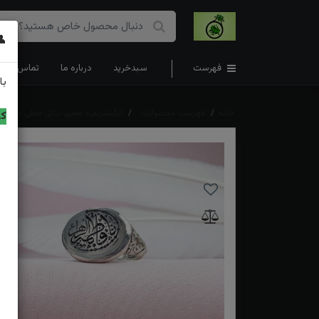
👤
فهرست
سبدخرید
درباره ما
تماس با ما
با
خانه
فهرست محصولات
انگشترنقره عقیق نباتی خطی حکاکی 
کد