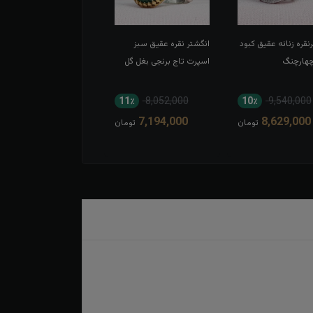
نقره زنانه عقیق کبود
انگشتر نقره عقیق سبز
چهارچنگ
اسپرت تاج برنجی بغل گل
11٪
8,052,000
10٪
9,540,000
7,194,000
8,629,000
تومان
تومان