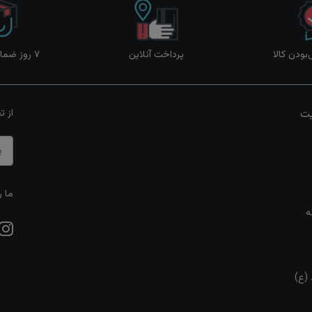
ودن کالا
پرداخت آنلاین
۷ روز ضمانت بازگشت
یت
از ت
ما ر
ه
 (ع)