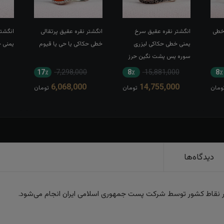
 خطی
انگشتر نقره عقیق سرخ
انگشتر نقره عقیق پرتقالی
انگشتر
یمنی خطی حکاکی لیزری
خطی حکاکی یا حی یا قیوم
یمنی 
سوره یس پشت نگین حرز
کبیر امام جواد(ع) رکاب تاج
17٪
7,298,000
8٪
15,881,000
8٪
برنجی بغل طرح ضریح
6,068,000
14,755,000
ومان
تومان
تومان
دیدگاه‌ها
ر نقاط کشور توسط شرکت پست جمهوری اسلامی ایران انجام می‌شود.