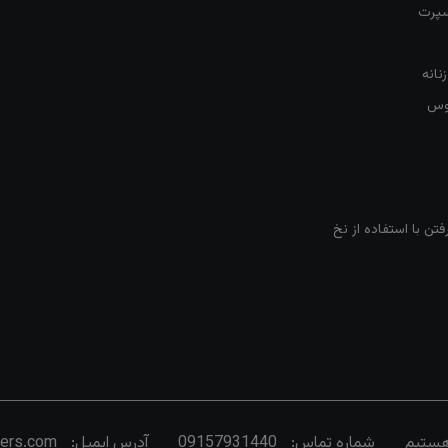
سپرت
نانه
روس
تن با استفاده از نخ
شماره تماس:
09157931440
آدرس ایمیل:
vers.com