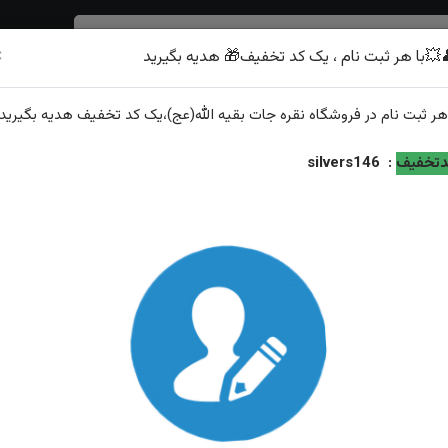
×
💥با هر ثبت نام ، یک کد تخفیف🎁 هدیه بگیرید
شرف الشمس
هر
ثبت نام
در فروشگاه
نقره جات بقیه الله(عج)
،یک کد تخفیف
هدیه
بگیرید.
یا فاطمه الزهرا رکاب صفوی بغل گل
تخفیف
:
silvers146
انگشترنقره عقیق نباتی خطی حکاکی یا فاطمه الزهرا رکاب صف
ویژگی‌های محصول
وزن: ۱۴.۲۷گرم
عیار نقره: ۹۲۵
توضیحات: ارسال و سایز رایگان همراه با هدیه زعفران قائنات از...