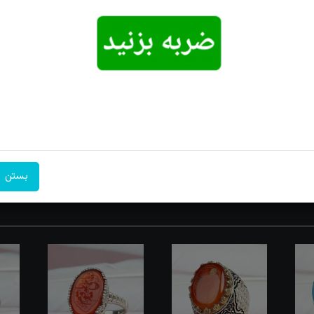
امکان تحویل
امکان پرداخت
۷ روز ضمانت
اکسپرس
در محل
بازگشت
 و معنویت را همزمان تجربه کنید. با رکاب صفوی و حکاکی دقیق، این اثر هنری ب
 جلوه‌ای متفاوت و شیک به استایل شماست. فرصت را از دست ندهید و هم‌اک
بستن