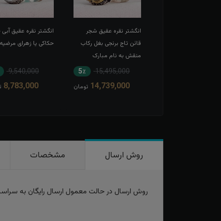
شتر نقره عقیق سبز زنانه
انگشتر نقره عقیق شجر
انگشتر نقره عقیق آبی
 حکاکی یا رقیه
قائن تاج برنجی بغل رکاب
حکاکی یا زهرای مرضیه
منقش به نام مبارک
امیرالمومنین
9,540,000
5٪
15,495,000
19٪
8,052,000
8,783,000
14,739,000
6,545,000
تومان
تومان
ت
روش ارسال
مشخصات
روش ارسال در حالت معمول ارسال رایگان به سراس