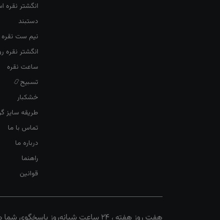
انگشتر نقره ا
دستبند
نیم ست نقره ز
انگشتر نقره 
ساعت نقره
تسبیح📿
خشکبار
طریقه سایز گرف
تماس با ما
درباره ما
راهنما
قوانین
هفت روز هفته ، ۲۴ ساعت شبانه‌روز پاسخگوی شما هستیم