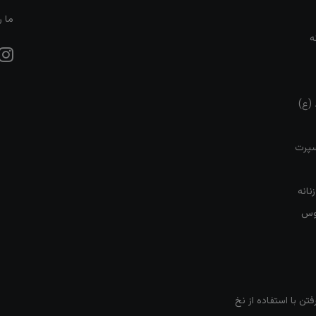
ما ر
ه
 (ع)
سپرت
نانه
روس
تن با استفاده از نخ