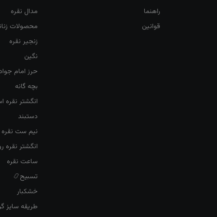
راهنما
مدال نقره
قوانین
محصولات زنان
زنجیر نقره
نگین
حرز امام جواد
بچه گانه
انگشتر نقره ا
دستبند
نیم ست نقره ز
انگشتر نقره 
ساعت نقره
تسبیح📿
خشکبار
طریقه سایز گرف