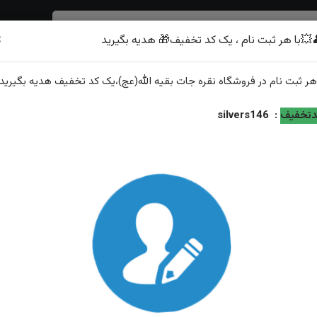
×
💥با هر ثبت نام ، یک کد تخفیف🎁 هدیه بگیرید
شرف الشمس
هر
ثبت نام
در فروشگاه
نقره جات بقیه الله(عج)
،یک کد تخفیف
هدیه
بگیرید.
 مخراج چهار قطعه برلیان اصل رکاب فیلی چنگی دست ساز
تخفیف
:
silvers146
انگشتر نقره آماتیس اصل چهار گوش مخراج چهار قطعه برلیان
فیلی چنگی دست ساز
ویژگی‌های محصول
وزن: ۱۰.۷ گرم
عیار نقره: ۹۲۵
توضیحات: ارسال و سایز رایگان همراه با هدیه زعفران قائنات از...