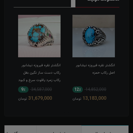
ر
انگشتر نقره فیروزه نیشابور
انگشتر نقره فیروزه نیشابور
دستبن
اصل رکاب حمزه
رکاب دست ساز نگین بغل
اصل 
رکاب زمرد یاقوت سرخ و کبود
9٪
34,587,000
12٪
14,852,000
1
31,679,000
13,183,000
مان
تومان
تومان