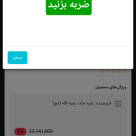
بستن
انگشترنقره فیروزه نیشابوری اصل رکاب دست ساز چنگ دار
ویژگی‌های محصول
فروشنده: نقره جات بقیه الله (عج)
2%
23,741,000