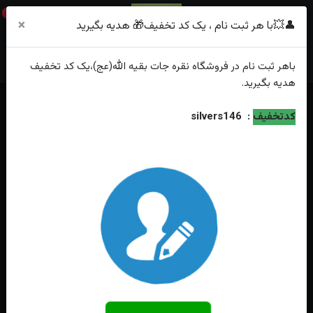
0
×
👤💥با هر ثبت نام ، یک کد تخفیف🎁 هدیه بگیرید
باهر
ثبت نام
در فروشگاه
نقره جات بقیه الله(عج)
،یک کد تخفیف
هدیه
بگیرید.
خانه
فهرست محصولات
کدتخفیف
:
silvers146
انگشترنقره فیروزه نیشابوری اصل رکاب دست ساز چنگ دار