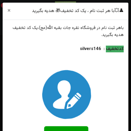
0
×
👤💥با هر ثبت نام ، یک کد تخفیف🎁 هدیه بگیرید
باهر
ثبت نام
در فروشگاه
نقره جات بقیه الله(عج)
،یک کد تخفیف
هدیه
بگیرید.
خانه
فهرست محصولات
انگشتر نقره جواهری عقیق یمنی اصل زنانه
کدتخفیف
:
silvers146