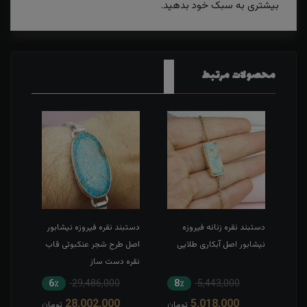
بیشتری به سبک خود بدهید.
محصولات مرتبط
دستبند نقره زنانه فیروزه
دستبند نقره فیروزه نیشابور
دستب
ینب
نیشابور اصل آبکاری طلایی
اصل طرح شجر عنکبوتی قاب
خطی 
نقره دست ساز
عاشور
جواد
6٪
29,486,000
8٪
5,443,000
7
28,002,000
5,018,000
مان
تومان
تومان