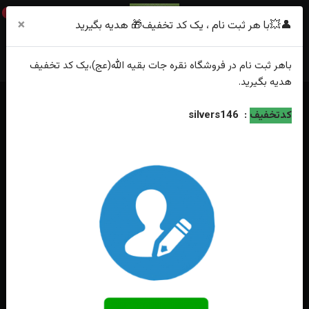
0
×
👤💥با هر ثبت نام ، یک کد تخفیف🎁 هدیه بگیرید
باهر
ثبت نام
در فروشگاه
نقره جات بقیه الله(عج)
،یک کد تخفیف
هدیه
بگیرید.
خانه
فهرست محصولات
دستبند نقره کرال مخراج کاری شده
کدتخفیف
:
silvers146