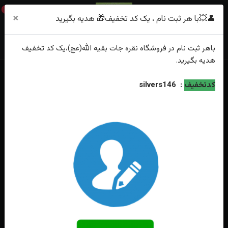
0
×
👤💥با هر ثبت نام ، یک کد تخفیف🎁 هدیه بگیرید
باهر
ثبت نام
در فروشگاه
نقره جات بقیه الله(عج)
،یک کد تخفیف
هدیه
بگیرید.
خانه
فهرست محصولات
کدتخفیف
:
silvers146
نیم ست نقره دو نگینه فیروزه نیشابوری و عقیق قرمز