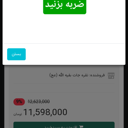
نیم ست نقره دو نگینه فیروزه نیشابوری و عقیق قرمز
بستن
ویژگی‌های محصول
فروشنده: نقره جات بقیه الله (عج)
9%
12,623,000
11,598,000
تومان
افزودن به سبدخرید