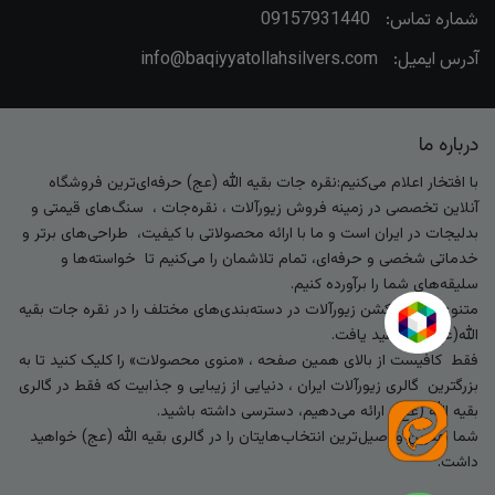
شماره تماس:
09157931440
آدرس ایمیل:
info@baqiyyatollahsilvers.com
درباره ما
با افتخار اعلام می‌کنیم:نقره جات بقیه الله (عج) حرفه‌ای‌ترین فروشگاه
آنلاین تخصصی در زمینه فروش زیورآلات ، نقره‌جات ، سنگ‌های قیمتی و
بدلیجات در ایران است و ما با ارائه محصولاتی با کیفیت، طراحی‌های برتر و
خدماتی شخصی و حرفه‌ای، تمام تلاشمان را می‌کنیم تا خواسته‌ها و
سلیقه‌های شما را برآورده کنیم.
متنوع‌ترین کالکشن زیورآلات در دسته‌بندی‌های مختلف را در نقره جات بقیه
الله(عج) خواهید یافت.
فقط کافیست از بالای همین صفحه ، «منوی محصولات» را کلیک کنید تا به
بزرگترین گالری زیورآلات ایران ، دنیایی از زیبایی و جذابیت که فقط در گالری
بقیه الله (عج) ارائه می‌دهیم، دسترسی داشته باشید.
شما بهترین و اصیل‌ترین انتخاب‌هایتان را در گالری بقیه الله (عج) خواهید
داشت.