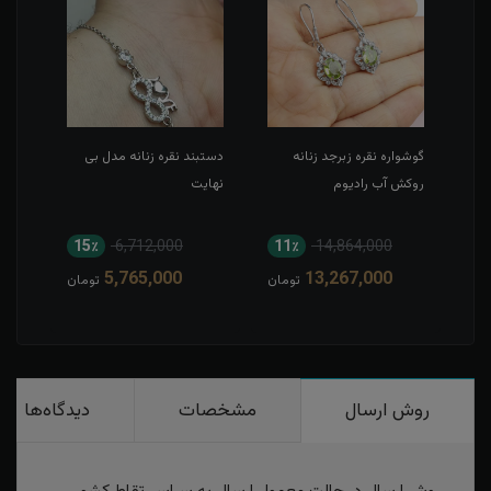
گوشواره نقره زبرجد زنانه
دستبند نقره زنانه مدل بی
نیم 
روکش آب رادیوم
نهایت
کارت
15٪
6,712,000
11٪
14,864,000
1
5,765,000
13,267,000
مان
تومان
تومان
روش ارسال
مشخصات
دیدگاه‌ها