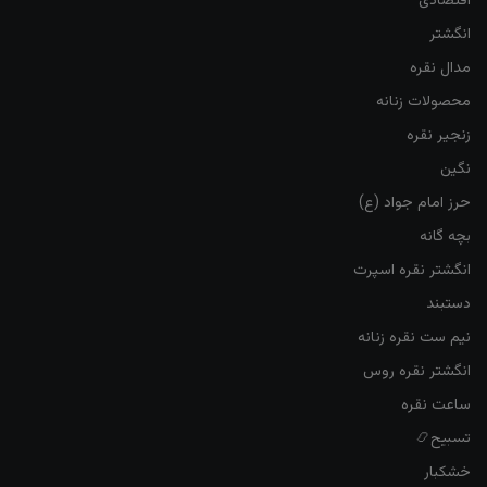
اقتصادی
انگشتر
مدال نقره
محصولات زنانه
زنجیر نقره
نگین
حرز امام جواد (ع)
بچه گانه
انگشتر نقره اسپرت
دستبند
نیم ست نقره زنانه
انگشتر نقره روس
ساعت نقره
تسبیح📿
خشکبار