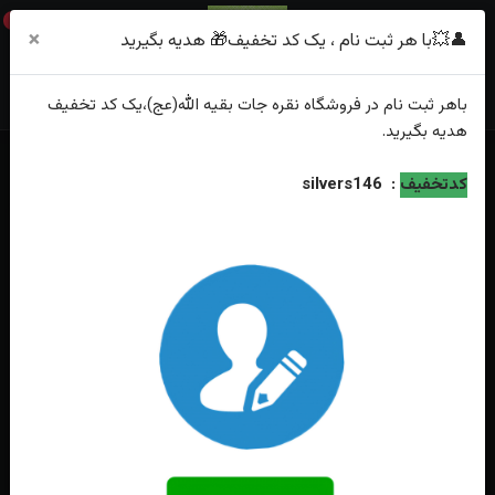
0
×
👤💥با هر ثبت نام ، یک کد تخفیف🎁 هدیه بگیرید
باهر
ثبت نام
در فروشگاه
نقره جات بقیه الله(عج)
،یک کد تخفیف
هدیه
بگیرید.
خانه
فهرست محصولات
انگشتر نقره فیروزه نیشابوری اصل
کدتخفیف
:
silvers146