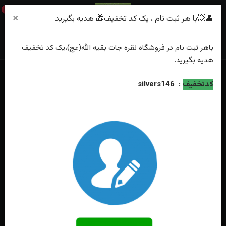
0
×
👤💥با هر ثبت نام ، یک کد تخفیف🎁 هدیه بگیرید
باهر
ثبت نام
در فروشگاه
نقره جات بقیه الله(عج)
،یک کد تخفیف
هدیه
بگیرید.
خانه
فهرست محصولات
کدتخفیف
:
silvers146
انگشتر نقره زبرجد اصل رکاب فیلی چهار چنگ دست ساز