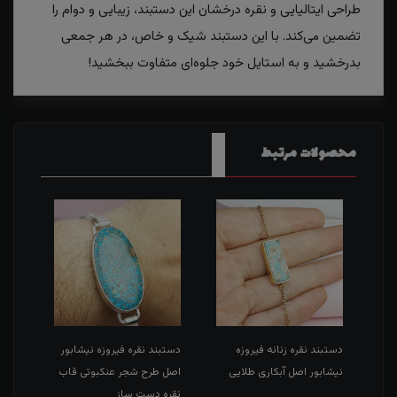
طراحی ایتالیایی و نقره درخشان این دستبند، زیبایی و دوام را
تضمین می‌کند. با این دستبند شیک و خاص، در هر جمعی
بدرخشید و به استایل خود جلوه‌ای متفاوت ببخشید!
محصولات مرتبط
دستبند نقره زنانه فیروزه
دستبند نقره فیروزه نیشابور
دستب
ینب
نیشابور اصل آبکاری طلایی
اصل طرح شجر عنکبوتی قاب
خطی 
نقره دست ساز
عاشور