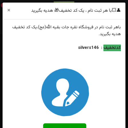
0
×
👤💥با هر ثبت نام ، یک کد تخفیف🎁 هدیه بگیرید
باهر
ثبت نام
در فروشگاه
نقره جات بقیه الله(عج)
،یک کد تخفیف
هدیه
بگیرید.
خانه
فهرست محصولات
دستبند نقره ایتالیایی مردانه طرح اژدها
کدتخفیف
:
silvers146