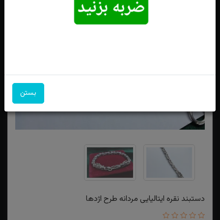
بستن
دستبند نقره ایتالیایی مردانه طرح اژدها