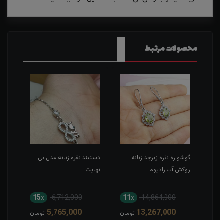
محصولات مرتبط
گوشواره نقره زبرجد زنانه
دستبند نقره زنانه مدل بی
نیم 
روکش آب رادیوم
نهایت
کارت
15٪
6,712,000
11٪
14,864,000
1
5,765,000
13,267,000
مان
تومان
تومان