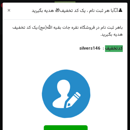
0
×
👤💥با هر ثبت نام ، یک کد تخفیف🎁 هدیه بگیرید
باهر
ثبت نام
در فروشگاه
نقره جات بقیه الله(عج)
،یک کد تخفیف
هدیه
بگیرید.
خانه
فهرست محصولات
نیم ست نقره جواهری میکرو
کدتخفیف
:
silvers146