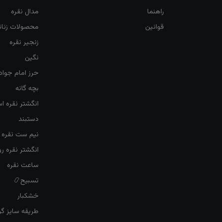
راهنما
مدال نقره
قوانین
محصولات زنان
زنجیر نقره
نگین
حرز امام جواد
بچه گانه
انگشتر نقره ا
دستبند
نیم ست نقره ز
انگشتر نقره 
ساعت نقره
تسبیح📿
خشکبار
طریقه سایز گرف