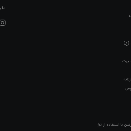
ما ر
ه
 (ع)
سپرت
نانه
روس
تن با استفاده از نخ