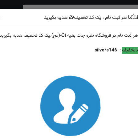
×
💥با هر ثبت نام ، یک کد تخفیف🎁 هدیه بگیرید
شرف الشمس
هر
ثبت نام
در فروشگاه
نقره جات بقیه الله(عج)
،یک کد تخفیف
هدیه
بگیرید.
لیان رکاب فیلی چنگی دست ساز قلمزنی و آینه کاری شده
تخفیف
:
silvers146
انگشتر نقره آماتیس اصلی مخراج برلیان رکاب فیلی چنگی دست
قلمزنی و آینه کاری شده
ویژگی‌های محصول
وزن: ۱۷.۷ گرم
عیار نقره: ۹۲۵
توضیحات: ارسال و سایز رایگان همراه با هدیه زعفران قائنات از...