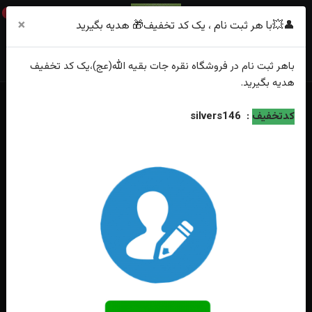
0
×
👤💥با هر ثبت نام ، یک کد تخفیف🎁 هدیه بگیرید
باهر
ثبت نام
در فروشگاه
نقره جات بقیه الله(عج)
،یک کد تخفیف
هدیه
بگیرید.
خانه
فهرست محصولات
انگشتر نقره جواهری آماتیس اصلی فنسی تراش
کدتخفیف
:
silvers146