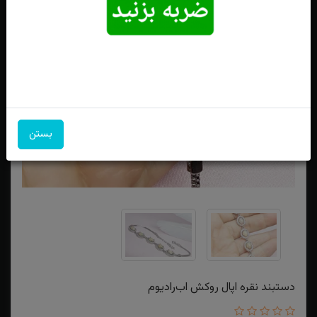
بستن
دستبند نقره اپال روکش اب‌رادیوم