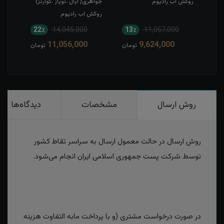
روکش آب رادیوم
جواهری( اپال ،توپاز ،کوارتز)
روکش
روکش اب رادیوم
22٪
14,045,000
13٪
11,057,000
9
11,056,000
9,624,000
مان
تومان
تومان
روش ارسال
مشخصات
دیدگاه‌ها
روش ارسال در حالت معمول ارسال به سراسر تقاط کشور
توسط شرکت پست جمهوری اسلامی ایران انجام می‌شود.
در صورت درخواست مشتری (و با پرداخت مابه التفاوت هزینه