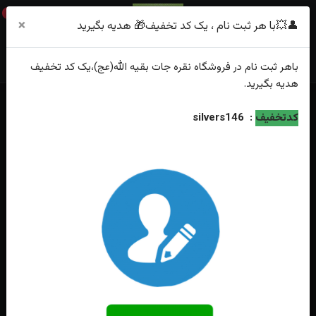
0
×
👤💥با هر ثبت نام ، یک کد تخفیف🎁 هدیه بگیرید
باهر
ثبت نام
در فروشگاه
نقره جات بقیه الله(عج)
،یک کد تخفیف
هدیه
بگیرید.
خانه
فهرست محصولات
دستبند نقره اپال روکش اب‌رادیوم
کدتخفیف
:
silvers146