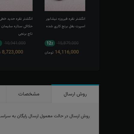
شتر نقره عقیق سبز
انگشتر نقره فیروزه نیشابور
انگشتر نقره حدید خطی
ویی خطی اسپرت حکاکی
اسپرت بغل برنج کاری شده
حکاکی ستاره سلیمان 
کی سبحان الله
تاج برنجی
٪
10,941,000
12٪
15,879,000
16٪
11,328,000
8,723,000
14,116,000
9,537,000
تومان
تومان
ت
روش ارسال
مشخصات
روش ارسال در حالت معمول ارسال رایگان به سراس