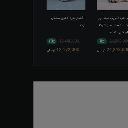
 نقره فیروزه نیشابور
انگشتر نقره عقیق مشکی
انگشتر نقره اسپرت عقیق
کاب دست ساز شبکه
ترک
مشکی
اج کاری شده
3٪
9,069,000
10٪
13,480,000
8٪
26,090,00
8,807,000
12,172,000
24,242,00
تومان
تومان
توم