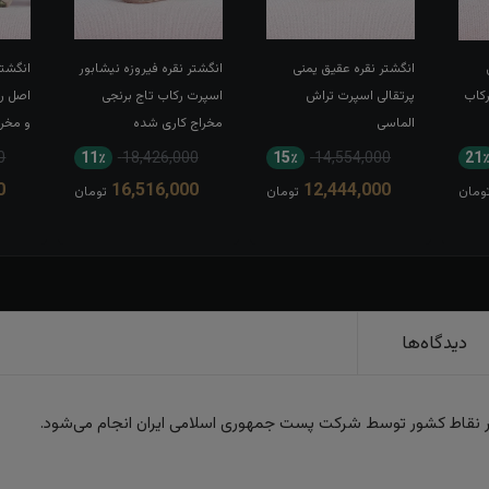
انگشتر نقره عقیق یمنی
انگشتر نقره فیروزه نیشابور
انگشتر
رکاب
پرتقالی اسپرت تراش
اسپرت رکاب تاج برنجی
اصل ر
الماسی
مخراج کاری شده
و مخر
0
11٪
18,426,000
15٪
14,554,000
21
0
16,516,000
12,444,000
ومان
تومان
تومان
دیدگاه‌ها
ر نقاط کشور توسط شرکت پست جمهوری اسلامی ایران انجام می‌شود.