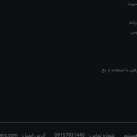
سپرت
نانه
روس
تن با استفاده از نخ
شماره تماس:
09157931440
آدرس ایمیل:
vers.com