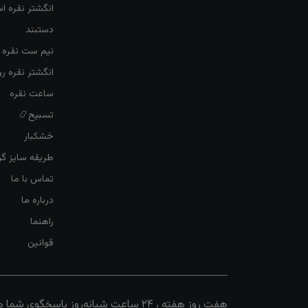
انگشتر نقره ا
دستبند
نیم ست نقره ز
انگشتر نقره 
ساعت نقره
تسبیح📿
خشکبار
طریقه سایز گرف
تماس با ما
درباره ما
راهنما
قوانین
هفت روز هفته ، ۲۴ ساعت شبانه‌روز پاسخگوی شما هستیم