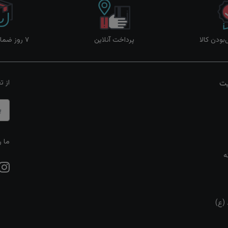
ودن کالا
پرداخت آنلاین
۷ روز ضمانت بازگشت
یت
از ت
ما ر
ه
 (ع)