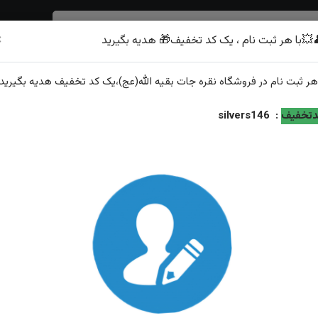
×
💥با هر ثبت نام ، یک کد تخفیف🎁 هدیه بگیرید
شرف الشمس
هر
ثبت نام
در فروشگاه
نقره جات بقیه الله(عج)
،یک کد تخفیف
هدیه
بگیرید.
 طرح رولکسی
تخفیف
:
silvers146
انگشترنقره یاقوت سرخ رکاب اسپرت طرح رولکسی
ویژگی‌های محصول
وزن: ۱۰.۸۶گرم
عيار نقره: ۹۲۵
توضیحات: ارسال و سایز رایگان همراه با هدیه زعفران قائنات از...