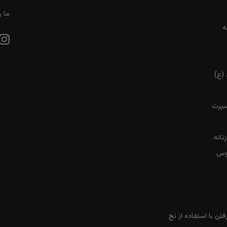
ما ر
ه
 (ع)
سپرت
نانه
روس
تن با استفاده از نخ