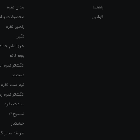
راهنما
مدال نقره
قوانین
محصولات زنان
زنجیر نقره
نگین
حرز امام جواد
بچه گانه
انگشتر نقره ا
دستبند
نیم ست نقره ز
انگشتر نقره 
ساعت نقره
تسبیح📿
خشکبار
طریقه سایز گرف