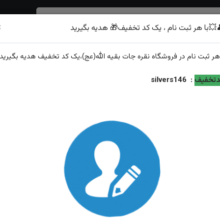
×
💥با هر ثبت نام ، یک کد تخفیف🎁 هدیه بگیرید
شرف الشمس
هر
ثبت نام
در فروشگاه
نقره جات بقیه الله(عج)
،یک کد تخفیف
هدیه
بگیرید.
چنگی دست ساز
تخفیف
:
silvers146
انگشترنقره زبرجد اصل رکاب فیلی چنگی دست ساز
ویژگی‌های محصول
وزن: ۱۶.۶گرم
عیار نقره: ۹۲۵
توضیحات: ارسال و سایز رایگان همراه با هدیه زعفران قائنات از...