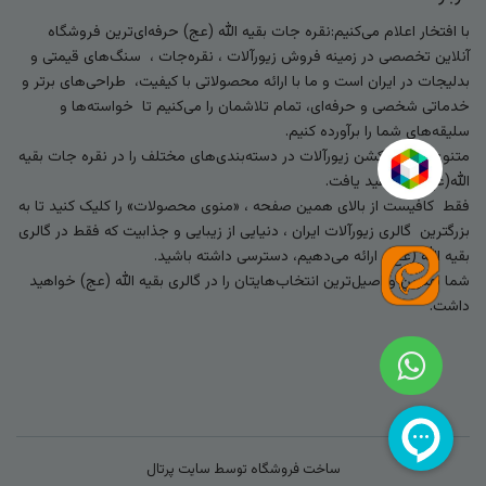
با افتخار اعلام می‌کنیم:نقره جات بقیه الله (عج) حرفه‌ای‌ترین فروشگاه
آنلاین تخصصی در زمینه فروش زیورآلات ، نقره‌جات ، سنگ‌های قیمتی و
بدلیجات در ایران است و ما با ارائه محصولاتی با کیفیت، طراحی‌های برتر و
خدماتی شخصی و حرفه‌ای، تمام تلاشمان را می‌کنیم تا خواسته‌ها و
سلیقه‌های شما را برآورده کنیم.
متنوع‌ترین کالکشن زیورآلات در دسته‌بندی‌های مختلف را در نقره جات بقیه
الله(عج) خواهید یافت.
فقط کافیست از بالای همین صفحه ، «منوی محصولات» را کلیک کنید تا به
بزرگترین گالری زیورآلات ایران ، دنیایی از زیبایی و جذابیت که فقط در گالری
بقیه الله (عج) ارائه می‌دهیم، دسترسی داشته باشید.
شما بهترین و اصیل‌ترین انتخاب‌هایتان را در گالری بقیه الله (عج) خواهید
داشت.
ساخت فروشگاه توسط
سایت پرتال