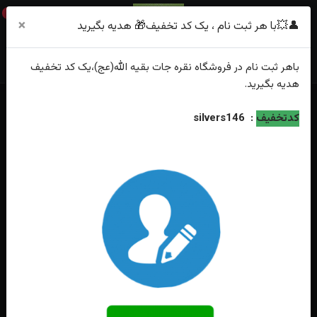
0
×
👤💥با هر ثبت نام ، یک کد تخفیف🎁 هدیه بگیرید
باهر
ثبت نام
در فروشگاه
نقره جات بقیه الله(عج)
،یک کد تخفیف
هدیه
بگیرید.
خانه
فهرست محصولات
انگشترنقره عقیق یمنی اصل رکاب صفوی
کدتخفیف
:
silvers146