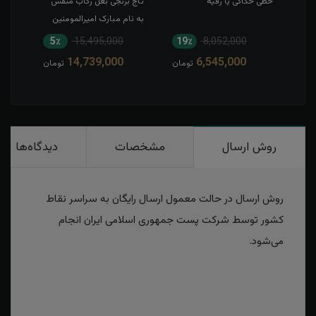
خطی حکاکی یا رقیه
تاج برنجی بغل رکاب منقش
حکاک
به نام مبارک امیرالمومنین
5٪
15,495,000
19٪
8,052,000
1
14,739,000
6,545,000
مان
تومان
تومان
روش ارسال
مشخصات
دیدگاه‌ها
روش ارسال در حالت معمول ارسال رایگان به سراسر نقاط
کشور توسط شرکت پست جمهوری اسلامی ایران انجام
می‌شود.