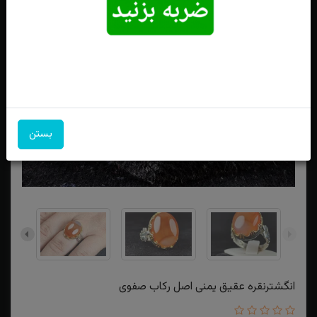
بستن
انگشترنقره عقیق یمنی اصل رکاب صفوی