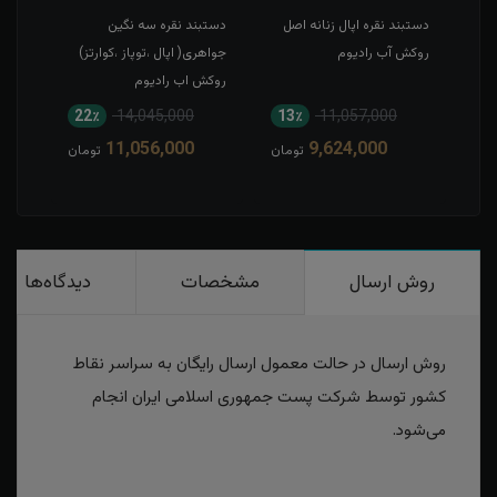
دستبند نقره اپال زنانه اصل
دستبند نقره سه نگین
دستبن
روکش آب رادیوم
جواهری( اپال ،توپاز ،کوارتز)
روکش
روکش اب رادیوم
22٪
14,045,000
13٪
11,057,000
9
11,056,000
9,624,000
مان
تومان
تومان
روش ارسال
مشخصات
دیدگاه‌ها
روش ارسال در حالت معمول ارسال رایگان به سراسر نقاط
کشور توسط شرکت پست جمهوری اسلامی ایران انجام
می‌شود.