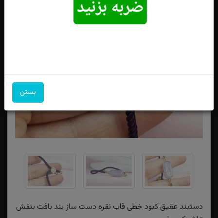
بستن
دستبند عقیق کبود خطی قاب نقره دست ساز بند بافت بنفش