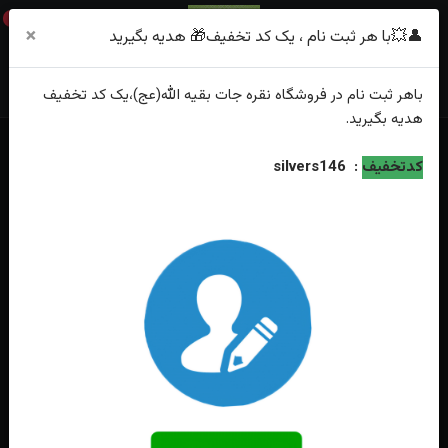
0
×
👤💥با هر ثبت نام ، یک کد تخفیف🎁 هدیه بگیرید
باهر
ثبت نام
در فروشگاه
نقره جات بقیه الله(عج)
،یک کد تخفیف
هدیه
بگیرید.
خانه
فهرست محصولات
کدتخفیف
:
silvers146
دستبند عقیق کبود خطی قاب نقره دست ساز بند بافت بنفش تراش کپسولی