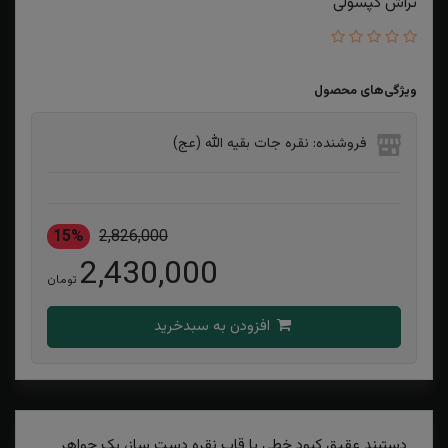
تراش کپسولی
ویژگی‌های محصول
فروشنده: نقره جات بقیه الله (عج)
15%
2,826,000
2,430,000
تومان
افزودن به سبدخرید
دستبند عقیق کبود خطی با قاب نقره دست ساز، یک جواهر