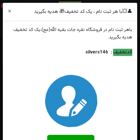
0
×
👤💥با هر ثبت نام ، یک کد تخفیف🎁 هدیه بگیرید
باهر
ثبت نام
در فروشگاه
نقره جات بقیه الله(عج)
،یک کد تخفیف
هدیه
بگیرید.
خانه
فهرست محصولات
انگشترنقره توپاز سوئیسی اصل رکاب فیلی چنگی
کدتخفیف
:
silvers146