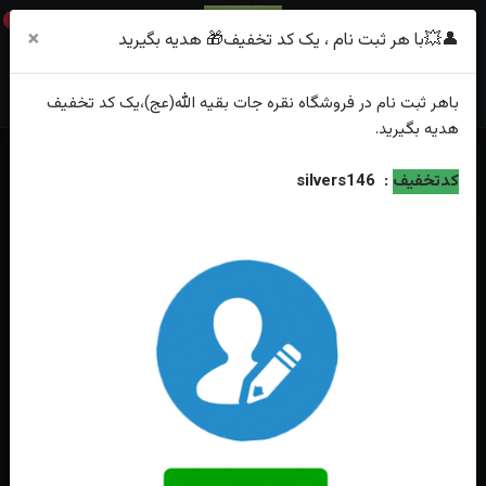
0
×
👤💥با هر ثبت نام ، یک کد تخفیف🎁 هدیه بگیرید
باهر
ثبت نام
در فروشگاه
نقره جات بقیه الله(عج)
،یک کد تخفیف
هدیه
بگیرید.
خانه
فهرست محصولات
انگشترنقره عقیق یمنی اصل رکاب فیلی چنگی
کدتخفیف
:
silvers146