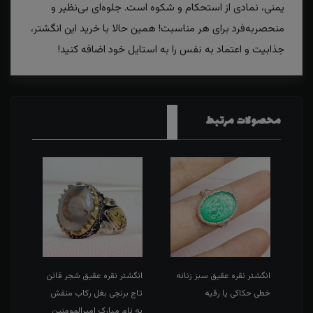
یمنی، نمادی از استحکام و شکوه است. جلوه‌ای بی‌نظیر و
منحصر‌به‌فرد برای هر مناسبت! همین حالا با خرید این انگشتر،
جذابیت و اعتماد به نفس را به استایل خود اضافه کنید!
محصولات مرتبط
طی
انگشتر نقره عقیق سبز زنانه
انگشتر نقره عقیق شجر قائن
انگش
خطی حکاکی یا رقیه
تاج برنجی بغل رکاب منقش
حکاک
به نام مبارک امیرالمومنین