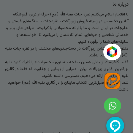
درباره ما
با افتخار اعلام می‌کنیم:نقره جات بقیه الله (عج) حرفه‌ای‌ترین فروشگاه
آنلاین تخصصی در زمینه فروش زیورآلات ، نقره‌جات ، سنگ‌های قیمتی و
بدلیجات در ایران است و ما با ارائه محصولاتی با کیفیت، طراحی‌های برتر و
خدماتی شخصی و حرفه‌ای، تمام تلاشمان را می‌کنیم تا خواسته‌ها و
سلیقه‌های شما را برآورده کنیم.
متنوع‌ترین کالکشن زیورآلات در دسته‌بندی‌های مختلف را در نقره جات بقیه
الله(عج) خواهید یافت.
فقط کافیست از بالای همین صفحه ، «منوی محصولات» را کلیک کنید تا به
بزرگترین گالری زیورآلات ایران ، دنیایی از زیبایی و جذابیت که فقط در گالری
بقیه الله (عج) ارائه می‌دهیم، دسترسی داشته باشید.
شما بهترین و اصیل‌ترین انتخاب‌هایتان را در گالری بقیه الله (عج) خواهید
داشت.