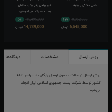
خطی حکاکی یا رقیه
تاج برنجی بغل رکاب منقش
حکاک
به نام مبارک امیرالمومنین
5٪
15,495,000
19٪
8,052,000
1
14,739,000
6,545,000
مان
تومان
تومان
روش ارسال
مشخصات
دیدگاه‌ها
روش ارسال در حالت معمول ارسال رایگان به سراسر نقاط
کشور توسط شرکت پست جمهوری اسلامی ایران انجام
می‌شود.