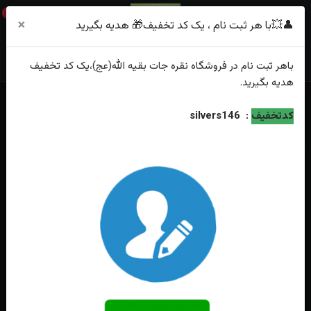
0
×
👤💥با هر ثبت نام ، یک کد تخفیف🎁 هدیه بگیرید
باهر
ثبت نام
در فروشگاه
نقره جات بقیه الله(عج)
،یک کد تخفیف
هدیه
بگیرید.
خانه
فهرست محصولات
کدتخفیف
:
silvers146
انگشترنقره عقیق قرمز حکاکی آیت الکرسی رکاب فیلی چنگی