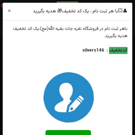
0
×
👤💥با هر ثبت نام ، یک کد تخفیف🎁 هدیه بگیرید
باهر
ثبت نام
در فروشگاه
نقره جات بقیه الله(عج)
،یک کد تخفیف
هدیه
بگیرید.
خانه
فهرست محصولات
انگشترنقره عقیق یمنی سرخ دور رکاب و ان یکاد
کدتخفیف
:
silvers146