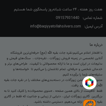
هفت روز هفته ، ۲۴ ساعت شبانه‌روز پاسخگوی شما هستیم
شماره تماس:
09157931440
آدرس ایمیل:
info@baqiyyatollahsilvers.com
درباره ما
با افتخار اعلام می‌کنیم:نقره جات بقیه الله (عج) حرفه‌ای‌ترین فروشگاه
آنلاین تخصصی در زمینه فروش زیورآلات ، نقره‌جات ، سنگ‌های قیمتی و
بدلیجات در ایران است و ما با ارائه محصولاتی با کیفیت، طراحی‌های برتر و
خدماتی شخصی و حرفه‌ای، تمام تلاشمان را می‌کنیم تا خواسته‌ها و
سلیقه‌های شما را برآورده کنیم.
متنوع‌ترین کالکشن زیورآلات در دسته‌بندی‌های مختلف را در نقره جات بقیه
الله(عج) خواهید یافت.
فقط کافیست از بالای همین صفحه ، «منوی محصولات» را کلیک کنید تا به
بزرگترین گالری زیورآلات ایران ، دنیایی از زیبایی و جذابیت که فقط در گالری
بقیه الله (عج) ارائه می‌دهیم، دسترسی داشته باشید.