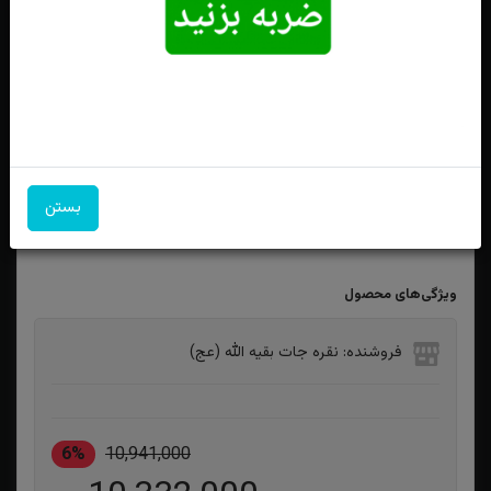
انگشترنقره عقیق یمنی سرخ دور رکاب و ان یکاد
بستن
ویژگی‌های محصول
فروشنده: نقره جات بقیه الله (عج)
6%
10,941,000