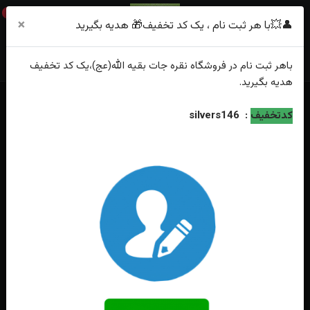
0
×
👤💥با هر ثبت نام ، یک کد تخفیف🎁 هدیه بگیرید
باهر
ثبت نام
در فروشگاه
نقره جات بقیه الله(عج)
،یک کد تخفیف
هدیه
بگیرید.
خانه
فهرست محصولات
کدتخفیف
:
silvers146
انگشترنقره عقیق سبز خطی حکاکی و من یتق الله روکش آب رادیوم