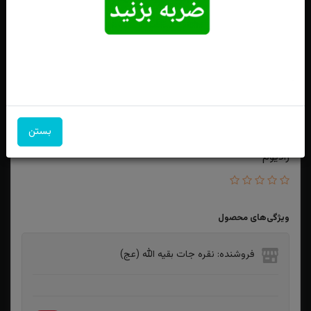
بستن
انگشترنقره عقیق سبز خطی حکاکی و من یتق الله روکش آب
رادیوم
ویژگی‌های محصول
فروشنده: نقره جات بقیه الله (عج)