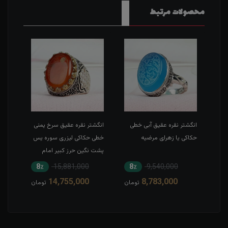
محصولات مرتبط
ئن
انگشتر نقره عقیق آبی خطی
انگشتر نقره عقیق سرخ یمنی
انگشت
ش
حکاکی یا زهرای مرضیه
خطی حکاکی لیزری سوره یس
خطی 
ن
پشت نگین حرز کبیر امام
جواد(ع) رکاب تاج برنجی بغل
8٪
15,881,000
8٪
9,540,000
5
طرح ضریح
14,755,000
8,783,000
مان
تومان
تومان