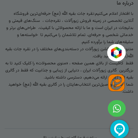
درباره ما
با افتخار اعلام می‌کنیم:نقره جات بقیه الله (عج) حرفه‌ای‌ترین فروشگاه
آنلاین تخصصی در زمینه فروش زیورآلات ، نقره‌جات ، سنگ‌های قیمتی و
بدلیجات در ایران است و ما با ارائه محصولاتی با کیفیت، طراحی‌های برتر و
خدماتی شخصی و حرفه‌ای، تمام تلاشمان را می‌کنیم تا خواسته‌ها و
سلیقه‌های شما را برآورده کنیم.
متنوع‌ترین کالکشن زیورآلات در دسته‌بندی‌های مختلف را در نقره جات بقیه
الله(عج) خواهید یافت.
فقط کافیست از بالای همین صفحه ، «منوی محصولات» را کلیک کنید تا به
بزرگترین گالری زیورآلات ایران ، دنیایی از زیبایی و جذابیت که فقط در گالری
بقیه الله (عج) ارائه می‌دهیم، دسترسی داشته باشید.
شما بهترین و اصیل‌ترین انتخاب‌هایتان را در گالری بقیه الله (عج) خواهید
داشت.