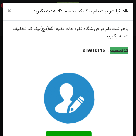
0
×
👤💥با هر ثبت نام ، یک کد تخفیف🎁 هدیه بگیرید
باهر
ثبت نام
در فروشگاه
نقره جات بقیه الله(عج)
،یک کد تخفیف
هدیه
بگیرید.
خانه
فهرست محصولات
کدتخفیف
:
silvers146
انگشترنقره عقیق قرمز حکاکی حسین مظلوم رکاب صفوی دست ساز