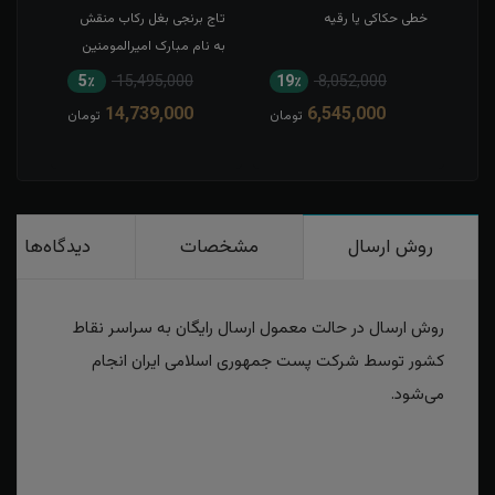
خطی حکاکی یا رقیه
تاج برنجی بغل رکاب منقش
حکاک
به نام مبارک امیرالمومنین
5٪
15,495,000
19٪
8,052,000
1
14,739,000
6,545,000
مان
تومان
تومان
روش ارسال
مشخصات
دیدگاه‌ها
روش ارسال در حالت معمول ارسال رایگان به سراسر نقاط
کشور توسط شرکت پست جمهوری اسلامی ایران انجام
می‌شود.