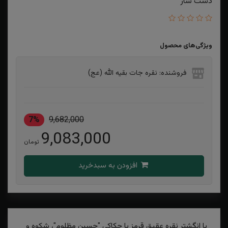
دست ساز
ویژگی‌های محصول
فروشنده: نقره جات بقیه الله (عج)
7%
9,682,000
9,083,000
تومان
افزودن به سبدخرید
با انگشتر نقره عقیق قرمز با حکاکی "حسین مظلوم"، شکوه و