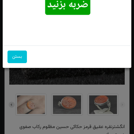
بستن
انگشترنقره عقیق قرمز حکاکی حسین مظلوم رکاب صفوی