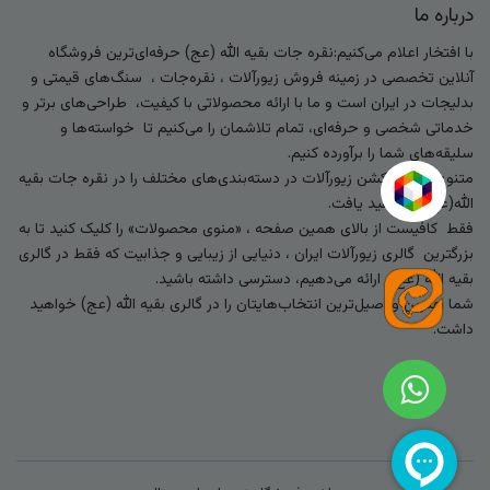
درباره ما
با افتخار اعلام می‌کنیم:نقره جات بقیه الله (عج) حرفه‌ای‌ترین فروشگاه
آنلاین تخصصی در زمینه فروش زیورآلات ، نقره‌جات ، سنگ‌های قیمتی و
بدلیجات در ایران است و ما با ارائه محصولاتی با کیفیت، طراحی‌های برتر و
خدماتی شخصی و حرفه‌ای، تمام تلاشمان را می‌کنیم تا خواسته‌ها و
سلیقه‌های شما را برآورده کنیم.
متنوع‌ترین کالکشن زیورآلات در دسته‌بندی‌های مختلف را در نقره جات بقیه
الله(عج) خواهید یافت.
فقط کافیست از بالای همین صفحه ، «منوی محصولات» را کلیک کنید تا به
بزرگترین گالری زیورآلات ایران ، دنیایی از زیبایی و جذابیت که فقط در گالری
بقیه الله (عج) ارائه می‌دهیم، دسترسی داشته باشید.
شما بهترین و اصیل‌ترین انتخاب‌هایتان را در گالری بقیه الله (عج) خواهید
داشت.