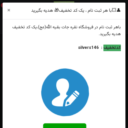
0
×
👤💥با هر ثبت نام ، یک کد تخفیف🎁 هدیه بگیرید
باهر
ثبت نام
در فروشگاه
نقره جات بقیه الله(عج)
،یک کد تخفیف
هدیه
بگیرید.
خانه
فهرست محصولات
کدتخفیف
:
silvers146
انگشترنقره زبرجد اصل رکاب فیلی چنگی دست و ماشین