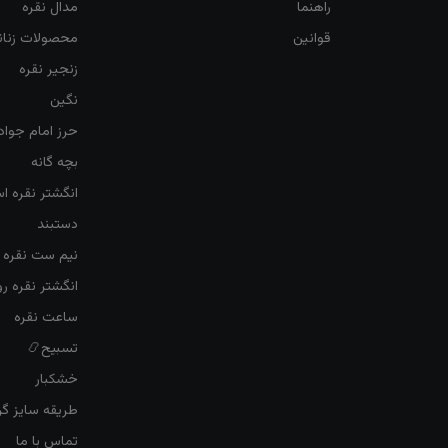
راهنما
مدال نقره
قوانین
محصولات زنان
زنجیر نقره
نگین
حرز امام جواد
بچه گانه
انگشتر نقره ا
دستبند
نیم ست نقره ز
انگشتر نقره 
ساعت نقره
تسبیح📿
خشکبار
طریقه سایز گرف
تماس با ما