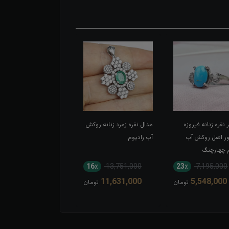
 نقره زنانه فیروزه
مدال نقره زمرد زنانه روکش
مدال نقره عقیق زرد شرف
ور اصل روکش آب
آب رادیوم
الشمس خطی حکاکی ۱۶
م چهارچنگ
ذکرقاب نقره دست ساز
19٪
10,789,000
16٪
13,751,000
23٪
7,195,000
8,778,000
11,631,000
5,548,000
تومان
تومان
توم