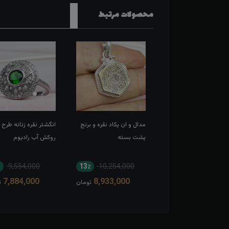
محصولات مرتبط
انگشتر نقره عقیق آبی
مدال و ان یکاد نقره و برنج
انگشتر نقره زنانه طرح 
ب دست ساز حکاکی یا
پشت بسته
روکش آب رادیوم
 و یازهرا
٪
9,554,000
13٪
10,254,000
6٪
16,033,000
7,884,000
8,933,000
15,192,000
تومان
تومان
ت