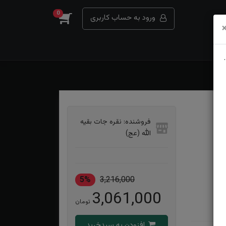
0
ورود به حساب کاربری
فروشنده: نقره جات بقیه
الله (عج)
5%
3,216,000
3,061,000
تومان
افزودن به سبدخرید