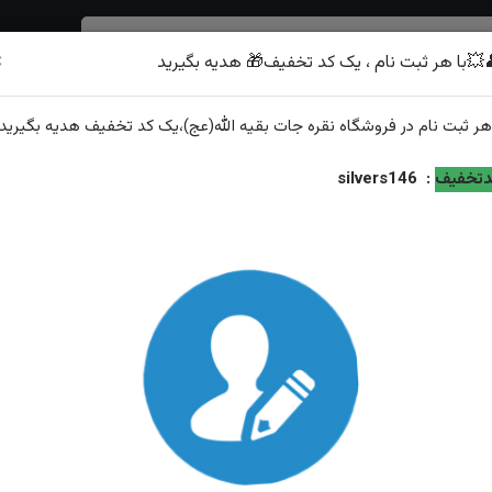
×
💥با هر ثبت نام ، یک کد تخفیف🎁 هدیه بگیرید
شرف الشمس
هر
ثبت نام
در فروشگاه
نقره جات بقیه الله(عج)
،یک کد تخفیف
هدیه
بگیرید.
رادیوم رزگلد
تخفیف
:
silvers146
مدال جواهری سنتاتیک سفید آبکاری رادیوم رزگلد
ویژگی‌های محصول
وزن: ۲گرم
عیار نقره: ۹۲۵
توضیحات: ارسال رایگان