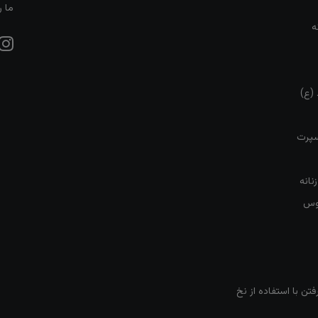
ما ر
ه
 (ع)
سپرت
نانه
روس
تن با استفاده از نخ