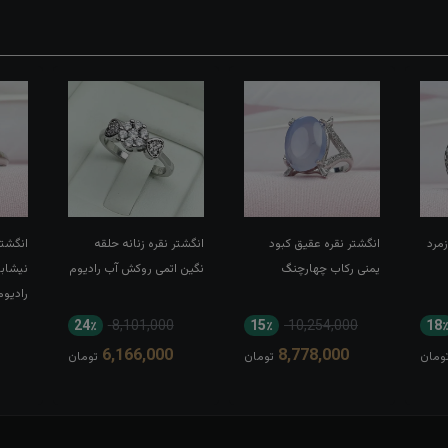
زمرد
انگشتر نقره عقیق کبود
انگشتر نقره زنانه حلقه
انگشتر
یمنی رکاب چهارچنگ
نگین اتمی روکش آب رادیوم
نیشاب
رادیو
24٪
8,101,000
15٪
10,254,000
18
6,166,000
8,778,000
ومان
تومان
تومان