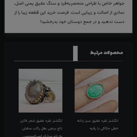
جواهر خاص با طراحی منحصر‌به‌فرد و سنگ عقیق یمنی اصل،
نمادی از اصالت و زیبایی است. فرصت خرید این قطعه زیبا را از
دست ندهید و در جمع دوستان خود بدرخشید!
محصولات مرتبط
طی
انگشتر نقره عقیق سبز زنانه
انگشتر نقره عقیق شجر قائن
انگش
خطی حکاکی یا رقیه
تاج برنجی بغل رکاب منقش
حکاک
به نام مبارک امیرالمومنین