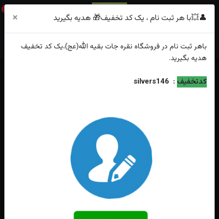
0
×
👤💥با هر ثبت نام ، یک کد تخفیف🎁 هدیه بگیرید
باهر
ثبت نام
در فروشگاه
نقره جات بقیه الله(عج)
،یک کد تخفیف
هدیه
بگیرید.
خانه
فهرست محصولات
انگشترنقره عقیق مشکی یمنی اصل رکاب فیلی چنگی
کدتخفیف
:
silvers146