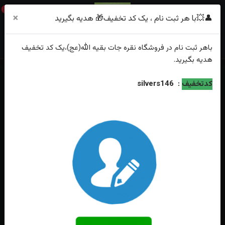
0
×
👤💥با هر ثبت نام ، یک کد تخفیف🎁 هدیه بگیرید
باهر
ثبت نام
در فروشگاه
نقره جات بقیه الله(عج)
،یک کد تخفیف
هدیه
بگیرید.
خانه
فهرست محصولات
انگشترنقره الکساندریت اصل رکاب فیلی
کدتخفیف
:
silvers146