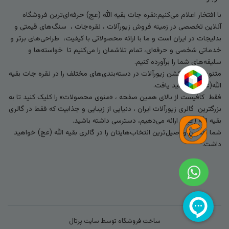
با افتخار اعلام می‌کنیم:نقره جات بقیه الله (عج) حرفه‌ای‌ترین فروشگاه
آنلاین تخصصی در زمینه فروش زیورآلات ، نقره‌جات ، سنگ‌های قیمتی و
بدلیجات در ایران است و ما با ارائه محصولاتی با کیفیت، طراحی‌های برتر و
خدماتی شخصی و حرفه‌ای، تمام تلاشمان را می‌کنیم تا خواسته‌ها و
سلیقه‌های شما را برآورده کنیم.
متنوع‌ترین کالکشن زیورآلات در دسته‌بندی‌های مختلف را در نقره جات بقیه
الله(عج) خواهید یافت.
فقط کافیست از بالای همین صفحه ، «منوی محصولات» را کلیک کنید تا به
بزرگترین گالری زیورآلات ایران ، دنیایی از زیبایی و جذابیت که فقط در گالری
بقیه الله (عج) ارائه می‌دهیم، دسترسی داشته باشید.
شما بهترین و اصیل‌ترین انتخاب‌هایتان را در گالری بقیه الله (عج) خواهید
داشت.
ساخت فروشگاه توسط
سایت پرتال