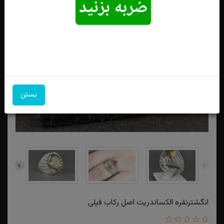
بستن
انگشترنقره الکساندریت اصل رکاب فیلی