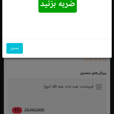
بستن
انگشترنقره یاقوت سرخ درجه یک رکاب دست ساز تاج برنجی
ویژگی‌های محصول
فروشنده: نقره جات بقیه الله (عج)
4%
20,963,000