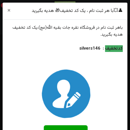
0
×
👤💥با هر ثبت نام ، یک کد تخفیف🎁 هدیه بگیرید
باهر
ثبت نام
در فروشگاه
نقره جات بقیه الله(عج)
،یک کد تخفیف
هدیه
بگیرید.
خانه
فهرست محصولات
کدتخفیف
:
silvers146
انگشترنقره یاقوت سرخ درجه یک رکاب دست ساز تاج برنجی