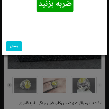
بستن
انگشترنقره یاقوت زرداصل رکاب فیلی چنگی طرح قلم زنی