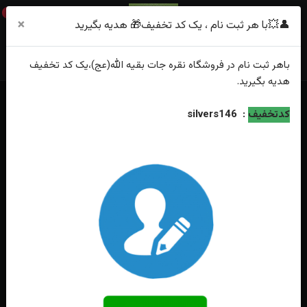
0
×
👤💥با هر ثبت نام ، یک کد تخفیف🎁 هدیه بگیرید
باهر
ثبت نام
در فروشگاه
نقره جات بقیه الله(عج)
،یک کد تخفیف
هدیه
بگیرید.
خانه
فهرست محصولات
کدتخفیف
:
silvers146
انگشترنقره یاقوت زرداصل رکاب فیلی چنگی طرح قلم زنی