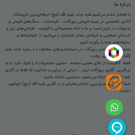
درباره ما
با افتخار اعلام می‌کنیم:نقره جات بقیه الله (عج) حرفه‌ای‌ترین فروشگاه
آنلاین تخصصی در زمینه فروش زیورآلات ، نقره‌جات ، سنگ‌های قیمتی و
بدلیجات در ایران است و ما با ارائه محصولاتی با کیفیت، طراحی‌های برتر و
خدماتی شخصی و حرفه‌ای، تمام تلاشمان را می‌کنیم تا خواسته‌ها و
سلیقه‌های شما را برآورده کنیم.
متنوع‌ترین کالکشن زیورآلات در دسته‌بندی‌های مختلف را در نقره جات بقیه
الله(عج) خواهید یافت.
فقط کافیست از بالای همین صفحه ، «منوی محصولات» را کلیک کنید تا به
بزرگترین گالری زیورآلات ایران ، دنیایی از زیبایی و جذابیت که فقط در گالری
بقیه الله (عج) ارائه می‌دهیم، دسترسی داشته باشید.
شما بهترین و اصیل‌ترین انتخاب‌هایتان را در گالری بقیه الله (عج) خواهید
داشت.