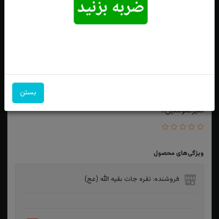
بستن
انگشترنقره درنجف اصل چهارگوش حکاکی فقط حیدر
امیرالمومنین..
ویژگی‌های محصول
فروشنده: نقره جات بقیه الله (عج)