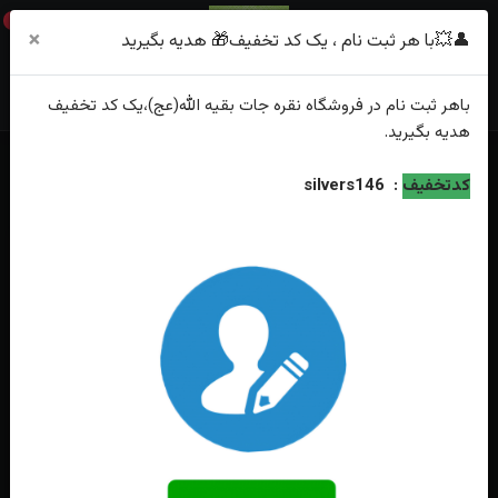
0
×
👤💥با هر ثبت نام ، یک کد تخفیف🎁 هدیه بگیرید
باهر
ثبت نام
در فروشگاه
نقره جات بقیه الله(عج)
،یک کد تخفیف
هدیه
بگیرید.
خانه
فهرست محصولات
کدتخفیف
:
silvers146
انگشترنقره درنجف اصل چهارگوش حکاکی فقط حیدر امیرالمومنین..