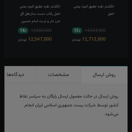
بز
انگشتر نقره عقیق کبود یمنی
انگشتر نقره عقیق کبود یمنی
انگش
اصل
اصل رکاب دست سازبغل گل
شمس
حرز دار و تربت امام حسین
14٪
14,554,000
13٪
14,554,000
12,547,000
12,713,000
تومان
تومان
روش ارسال
مشخصات
دیدگاه‌ها
روش ارسال در حالت معمول ارسال رایگان به سراسر نقاط
کشور توسط شرکت پست جمهوری اسلامی ایران انجام
می‌شود.