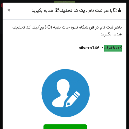
0
×
👤💥با هر ثبت نام ، یک کد تخفیف🎁 هدیه بگیرید
باهر
ثبت نام
در فروشگاه
نقره جات بقیه الله(عج)
،یک کد تخفیف
هدیه
بگیرید.
خانه
فهرست محصولات
کدتخفیف
:
silvers146
انگشترنقره عقیق سبز رکاب دست سازصفوی پشت بسته حرز+تربت