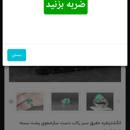
بستن
انگشترنقره عقیق سبز رکاب دست سازصفوی پشت بسته