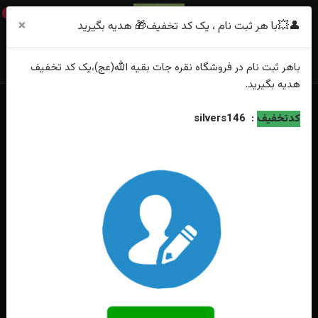
0
×
👤💥با هر ثبت نام ، یک کد تخفیف🎁 هدیه بگیرید
باهر
ثبت نام
در فروشگاه
نقره جات بقیه الله(عج)
،یک کد تخفیف
هدیه
بگیرید.
خانه
فهرست محصولات
کدتخفیف
:
silvers146
انگشتر نقره درنجف اصل خطی نام مبارک امام علی(ع) دورنگین چهارسلام