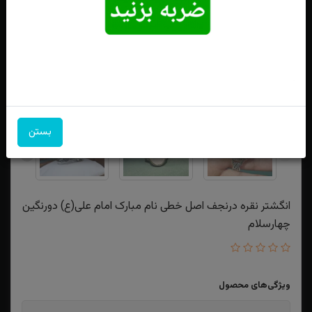
بستن
انگشتر نقره درنجف اصل خطی نام مبارک امام علی(ع) دورنگین
چهارسلام
ویژگی‌های محصول