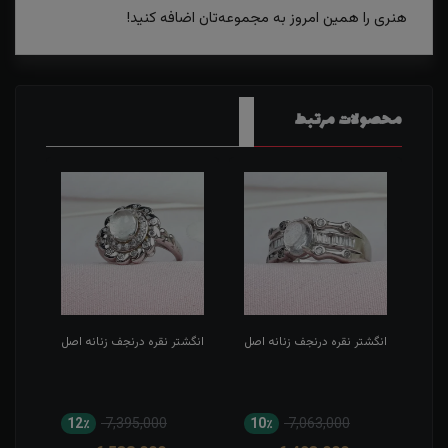
هنری را همین امروز به مجموعه‌تان اضافه کنید!
محصولات مرتبط
اصل
انگشتر نقره درنجف زنانه اصل
انگشتر نقره درنجف زنانه اصل
انگش
روکش
12٪
7,395,000
10٪
7,063,000
1