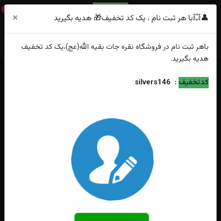
0
×
👤💥با هر ثبت نام ، یک کد تخفیف🎁 هدیه بگیرید
باهر
ثبت نام
در فروشگاه
نقره جات بقیه الله(عج)
،یک کد تخفیف
هدیه
بگیرید.
خانه
فهرست محصولات
کدتخفیف
:
silvers146
دستبندنقره عقیق زرد شرف الشمس اصل زنانه روکش آب رادیوم