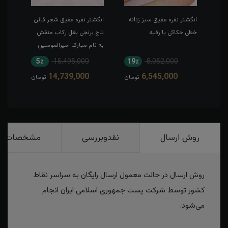
طی
انگشتر نقره عقیق سبز زنانه
انگشتر نقره عقیق شجر قائن
انگش
خطی حکاکی یا رقیه
تاج برنجی بغل رکاب منقش
حکاک
به نام مبارک امیرالمومنین
5٪
15,495,000
19٪
8,052,000
1
14,739,000
6,545,000
مان
تومان
تومان
روش ارسال
نقدوبررسی
مشخصات
روش ارسال در حالت معمول ارسال رایگان به سراسر نقاط
کشور توسط شرکت پست جمهوری اسلامی ایران انجام
می‌شود.