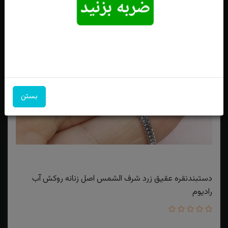
بستن
دستبندنقره عقیق زرد شرف الشمس اصل زنانه روکش آب
رادیوم