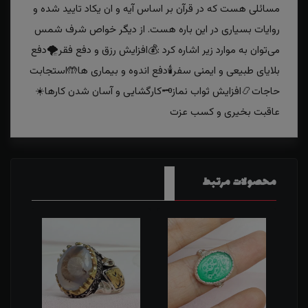
مسائلی هست که در قرآن بر اساس آیه و ان یکاد تایید شده و
روایات بسیاری در این باره هست. از دیگر خواص شرف شمس
می‌توان به موارد زیر اشاره کرد :💰افزایش رزق و دفع فقر🌪دفع
بلایای طبیعی و ایمنی سفر🕯دفع اندوه و بیماری‌ ها🤲استجابت
حاجات📿افزایش ثواب نماز🗝کارگشایی و آسان‌ شدن کارها☀️
عاقبت بخیری و کسب عزت
محصولات مرتبط