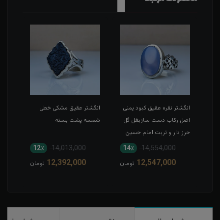
نی
انگشتر نقره عقیق کبود یمنی
انگشتر عقیق مشکی خطی
دستب
اصل رکاب دست سازبغل گل
شمسه پشت بسته
گاوی
حرز دار و تربت امام حسین
آرام 
12٪
14,013,000
14٪
14,554,000
1
12,392,000
12,547,000
مان
تومان
تومان