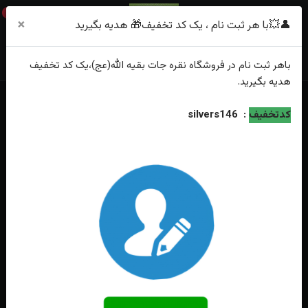
0
×
👤💥با هر ثبت نام ، یک کد تخفیف🎁 هدیه بگیرید
باهر
ثبت نام
در فروشگاه
نقره جات بقیه الله(عج)
،یک کد تخفیف
هدیه
بگیرید.
خانه
فهرست محصولات
کدتخفیف
:
silvers146
دستبند چرمی عقیق زرد شرف الشمس اصل حکاکی خدایا شهیدم کن سایز ۲۷
×۳۵