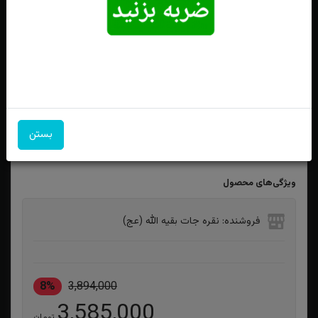
دستبند چرمی عقیق زرد شرف الشمس اصل حکاکی خدایا
شهیدم کن سایز ۲۷ ×۳۵
بستن
ویژگی‌های محصول
فروشنده: نقره جات بقیه الله (عج)
8%
3,894,000
3,585,000
تومان